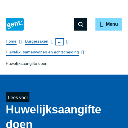
Menu
Breadcrumb
Home
Burgerzaken
...
Huwelijk, samenwonen en echtscheiding
Huwelijksaangifte doen
Lees voor
Huwe­lijks­aan­gif­te
doen