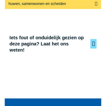
huwen, samenwonen en scheiden
Iets fout of onduidelijk gezien op
deze pagina? Laat het ons
weten!
Voet