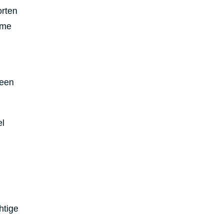
orten
ame
 een
el
htige