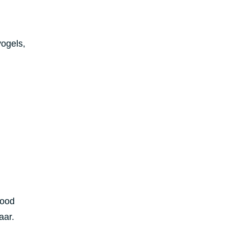
vogels,
dood
aar.