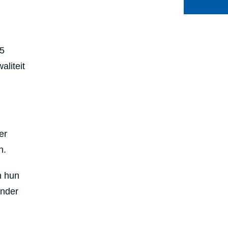
15
liteit
er
n.
n hun
onder