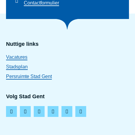
Contactformulier
Nuttige links
Vacatures
Stadsplan
Persruimte Stad Gent
Volg Stad Gent
F
I
L
T
Y
T
a
n
i
i
o
h
c
s
n
k
u
r