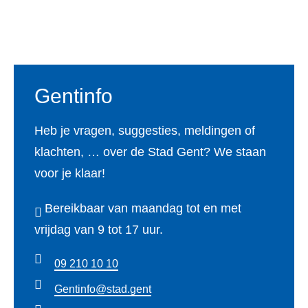
Voet
Gentinfo
Heb je vragen, suggesties, meldingen of
klachten, … over de Stad Gent? We staan
voor je klaar!
Bereikbaar van maandag tot en met
vrijdag van 9 tot 17 uur.
09 210 10 10
Gentinfo@stad.gent