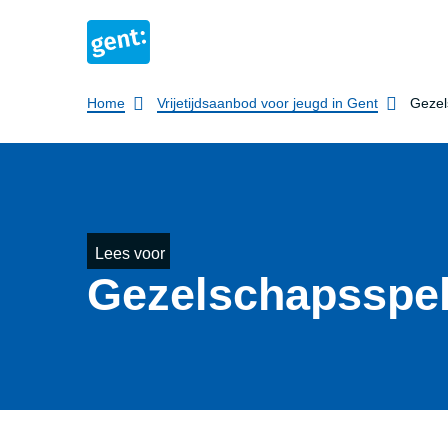
Breadcrumb
Home
Vrijetijdsaanbod voor jeugd in Gent
Gezel
Lees voor
Gezel­schaps­spe­