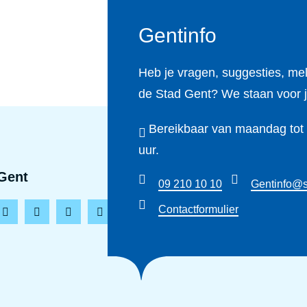
Gentinfo
Heb je vragen, suggesties, me
de Stad Gent? We staan voor j
Bereikbaar van maandag tot e
uur.
Gent
09 210 10 10
Gentinfo@s
Contactformulier
L
T
Y
T
i
i
o
h
n
k
u
r
k
t
t
e
e
o
u
a