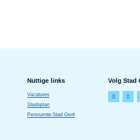
Voet
Nuttige links
Volg Stad 
Vacatures
F
I
Stadsplan
a
n
Persruimte Stad Gent
c
s
e
t
b
a