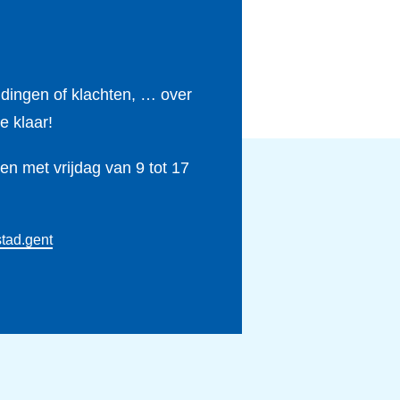
ldingen of klachten, … over
e klaar!
n met vrijdag van 9 tot 17
tad.gent