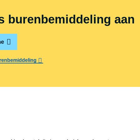
s buren­be­mid­de­ling aan
ne
urenbemiddeling