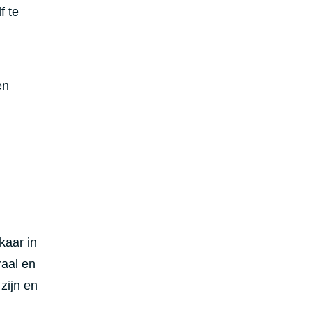
f te
en
kaar in
raal en
zijn en