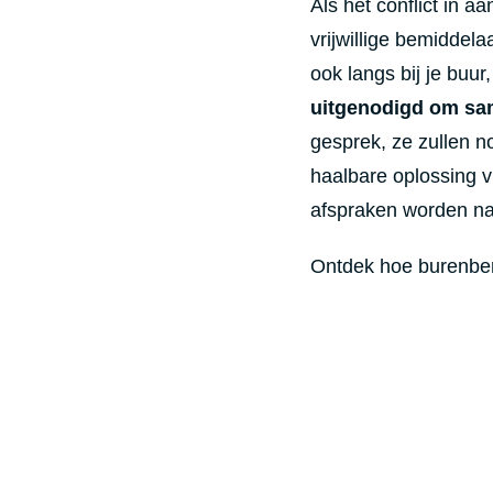
Als het conflict in 
vrijwillige bemiddela
ook langs bij je buur
uitgenodigd om same
gesprek, ze zullen no
haalbare oplossing v
afspraken worden na
Ontdek hoe burenbem