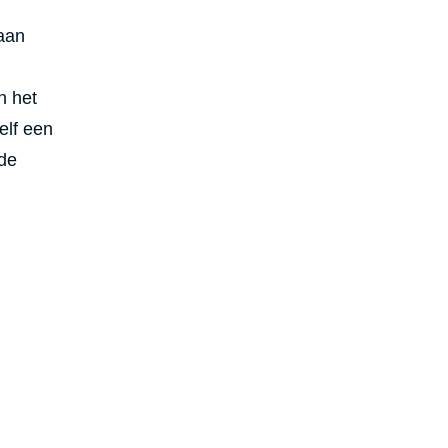
gaan
n het
elf een
 de