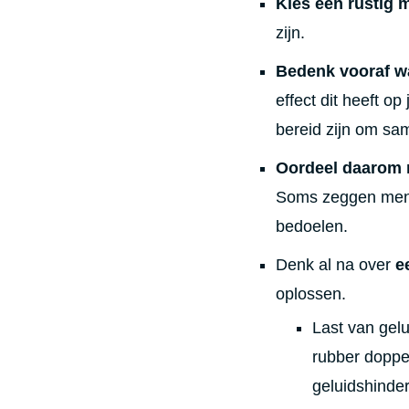
Kies een rustig 
zijn.
Bedenk vooraf wa
effect dit heeft o
bereid zijn om sa
Oordeel daarom n
Soms zeggen mense
bedoelen.
Denk al na over
e
oplossen.
Last van gelu
rubber doppe
geluidshinder