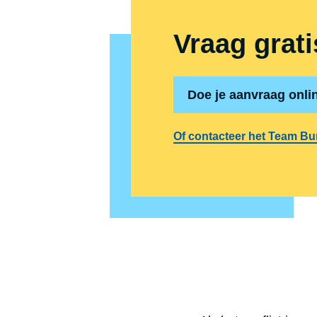
Vraag grati
Doe je aanvraag onli
Of contacteer het Team B