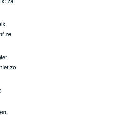
kt zal
elk
of ze
ier.
niet zo
s
nen,