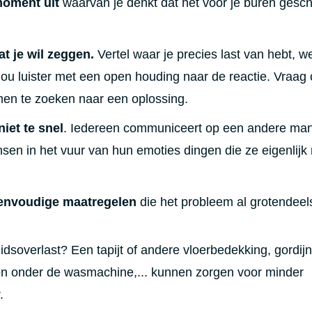
moment uit
waarvan je denkt dat het voor je buren geschi
t je wil zeggen.
Vertel waar je precies last van hebt, w
p jou luister met een open houding naar de reactie. Vraag 
men te zoeken naar een oplossing.
iet te snel
. Iedereen communiceert op een andere man
n in het vuur van hun emoties dingen die ze eigenlijk 
envoudige maatregelen
die het probleem al grotendeel
idsoverlast? Een tapijt of andere vloerbedekking, gordij
n onder de wasmachine,... kunnen zorgen voor minder
.