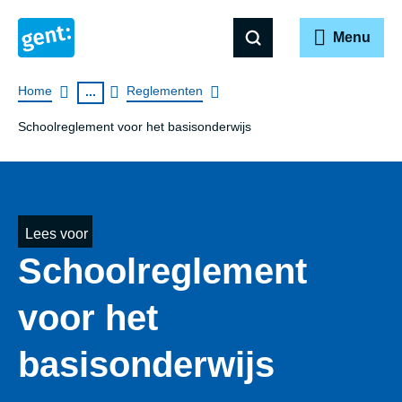
Menu
Breadcrumb
Home
Reglementen
...
Schoolreglement voor het basisonderwijs
Lees voor
School­re­gle­ment
voor het
basisonderwijs