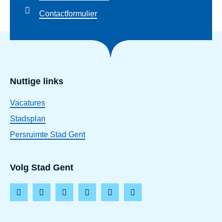
Contactformulier
Nuttige links
Vacatures
Stadsplan
Persruimte Stad Gent
Volg Stad Gent
F
I
L
T
Y
T
a
n
i
i
o
h