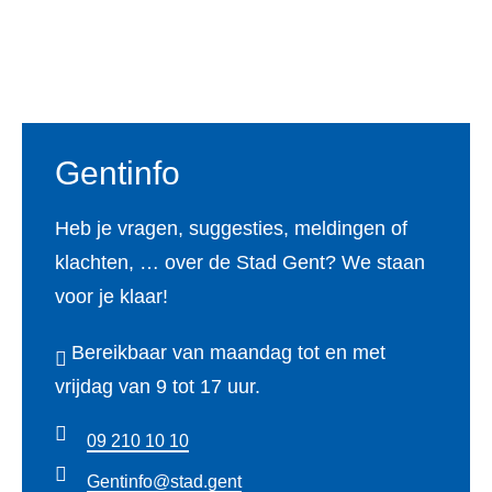
Voet
Gentinfo
Heb je vragen, suggesties, meldingen of
klachten, … over de Stad Gent? We staan
voor je klaar!
Bereikbaar van maandag tot en met
vrijdag van 9 tot 17 uur.
09 210 10 10
Gentinfo@stad.gent