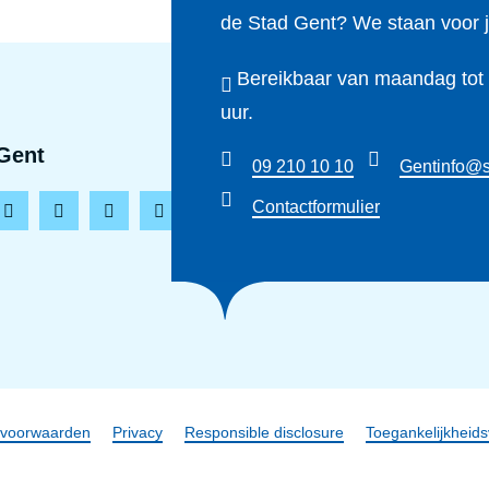
de Stad Gent? We staan voor j
Bereikbaar van maandag tot e
uur.
Gent
09 210 10 10
Gentinfo@s
Contactformulier
L
T
Y
T
i
i
o
h
n
k
u
r
k
t
t
e
e
o
u
a
d
k
b
d
i
e
s
claimer
svoorwaarden
Privacy
Responsible disclosure
Toegankelijkheids
n