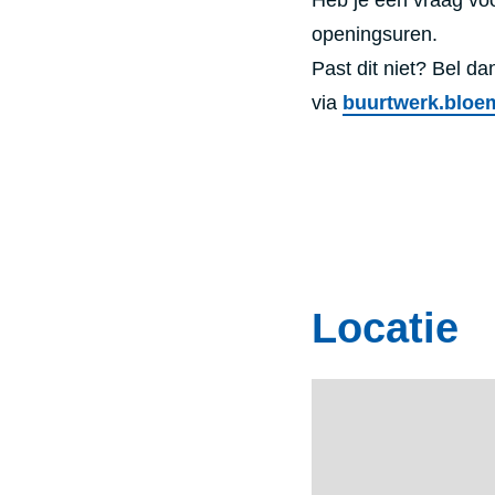
Heb je een vraag vo
openingsuren.
Past dit niet? Bel d
via
buurtwerk.bloe
Locatie