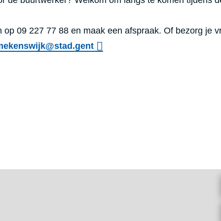
or de buurtwerker? Welkom om langs te komen tijdens d
an op 09 227 77 88 en maak een afspraak. Of bezorg je v
mekenswijk@stad.gent