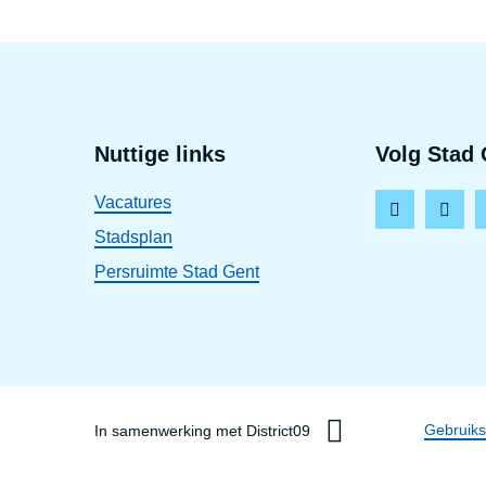
Voet
Nuttige links
Volg Stad 
Vacatures
F
I
Stadsplan
a
n
Persruimte Stad Gent
c
s
e
t
b
a
o
g
o
r
Dis
Gebruik
In samenwerking met District09
k
a
m