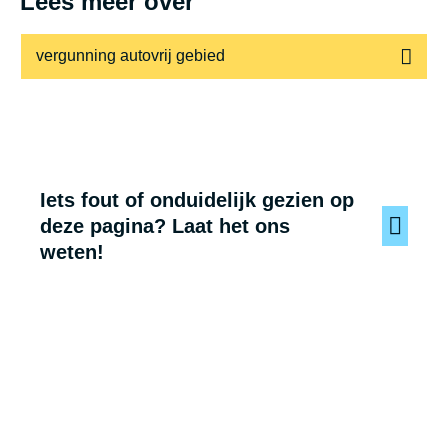
Lees meer over
vergunning autovrij gebied
Iets fout of onduidelijk gezien op
deze pagina? Laat het ons
weten!
Voet