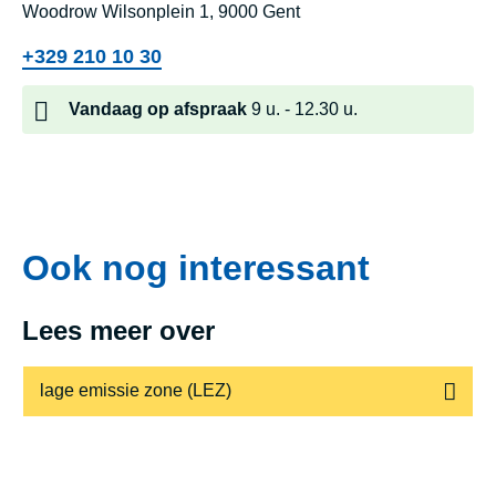
Woodrow Wilsonplein 1, 9000 Gent
+329 210 10 30
Vandaag
op afspraak
9 u.
12.30 u.
Lage-emi
Ook nog interessant
Lees meer over
lage emissie zone (LEZ)