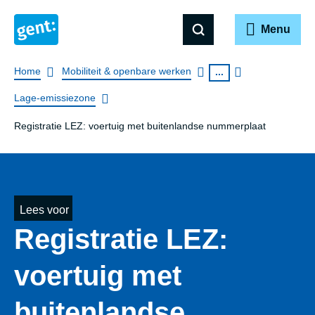
Menu
Breadcrumb
Home
Mobiliteit & openbare werken
...
Lage-emissiezone
Registratie LEZ: voertuig met buitenlandse nummerplaat
Lees voor
Registratie LEZ:
voertuig met
buitenlandse