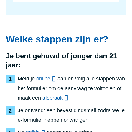
1
u
j
t
a
J
a
e
r
b
e
Welke stappen zijn er?
n
t
e
e
Je bent
gehuwd
of
jonger dan 21
n
o
jaar:
u
d
Meld je
online
aan en volg alle stappen van
e
r
het formulier om de aanvraag te voltooien
of
maak een
afspraak
Je ontvangt een bevestigingsmail zodra we je
e-formulier hebben ontvangen