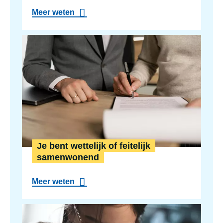
a
Meer weten
b
o
u
t
J
e
b
e
n
t
g
e
h
u
w
Je bent wettelijk of feitelijk
d
samenwonend
a
Meer weten
b
o
u
Je b
t
J