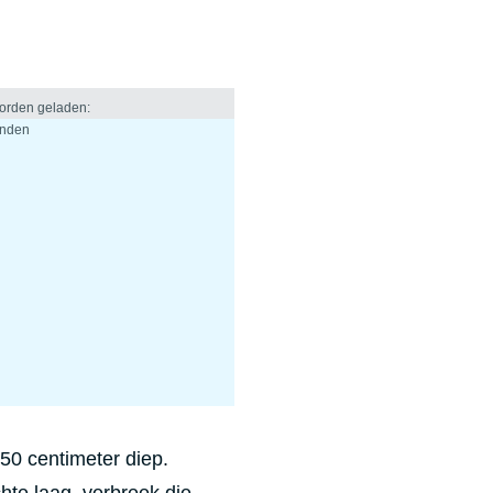
50 centimeter diep.
chte laag, verbreek die