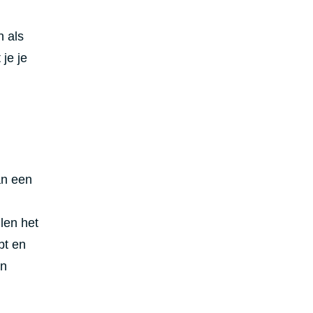
n als
je je
an een
len het
bt en
en