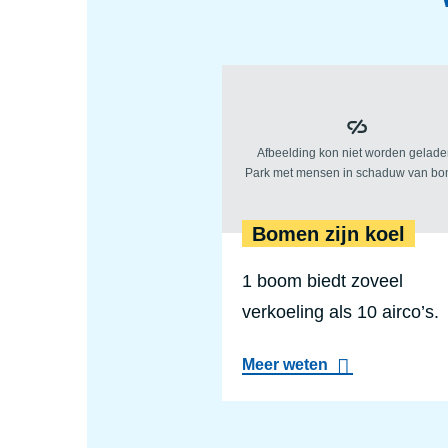
Bomen zijn koel
1 boom biedt zoveel
verkoeling als 10 airco’s.
a
Meer weten
b
o
u
t
B