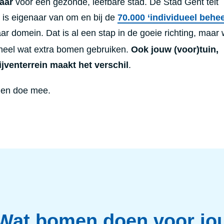
aar
voor een gezonde, leefbare stad.
De Stad Gent telt
 is eigenaar van om en bij de
70.000 ‘individueel behe
r domein. Dat is al een stap in de goeie richting, maar
heel wat extra bomen gebruiken.
Ook j
ouw (voor)tuin,
ijventerrein maakt het verschil
.
g en doe mee.
Wat bomen doen voor jo