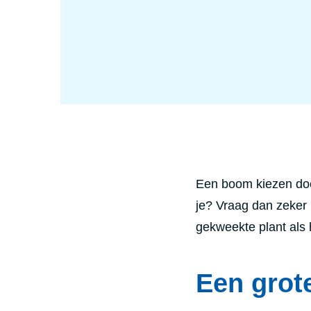
o
m
e
n
z
i
j
n
k
o
e
l
Een boom kiezen doe 
je? Vraag dan zeker 
gekweekte plant als 
Een grote