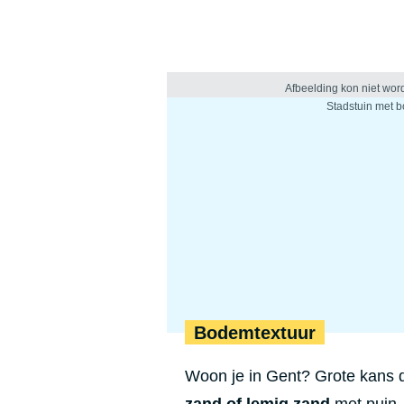
Bodemtextuur
Woon je in Gent? Grote kans da
zand of lemig zand
met puin.