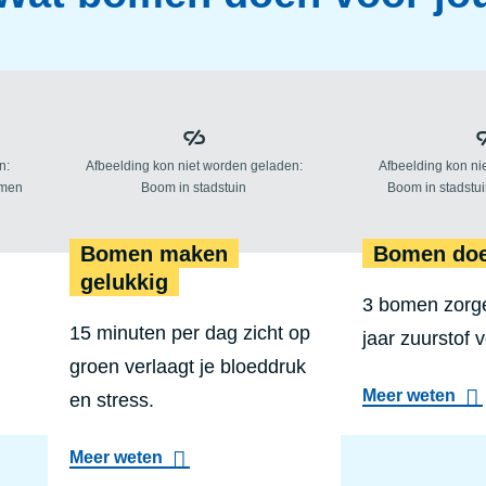
Bomen zijn koel
Bomen ma
Bomen maken
Bomen do
gelukkig
3 bomen zorg
15 minuten per dag zicht op
jaar zuurstof v
groen verlaagt je bloeddruk
a
Meer weten
en stress.
b
o
u
a
Meer weten
t
b
B