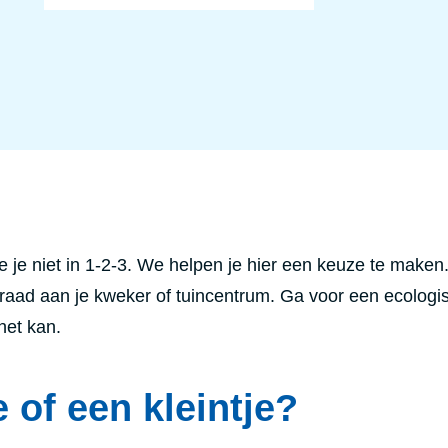
o
o
u
m
t
e
B
n
o
d
m
o
e
e
n
n
m
a
a
d
k
e
e
m
n
e
g
n
e
je niet in 1-2-3. We helpen je hier een keuze te maken. 
l
u
raad aan je kweker of tuincentrum. Ga voor een ecologi
k
k
het kan.
i
g
 of een kleintje?