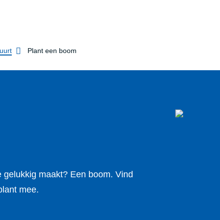
uurt
Plant een boom
 je gelukkig maakt? Een boom. Vind
plant mee.