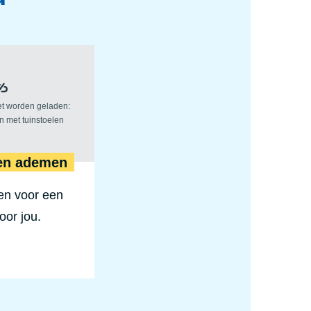
ken gelukkig
Bomen doen ademen
en ademen
en voor een
oor jou.