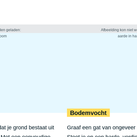
Bodemvocht
t je grond bestaat uit
Graaf een gat van ongeveer 
 Met een eenvoudige,
Stoot je op een harde, verdi