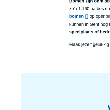
Bomen zijn onmisb
zo'n
1.160 ha bos
en
bomen
op openbaa
kunnen in Gent nog 
speelplaats of bedr
Maak jezelf gelukki
programma