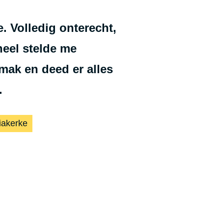
e. Volledig onterecht,
neel stelde me
mak en deed er alles
.
iakerke