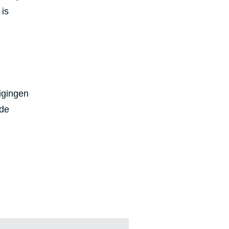
 is
igingen
 de