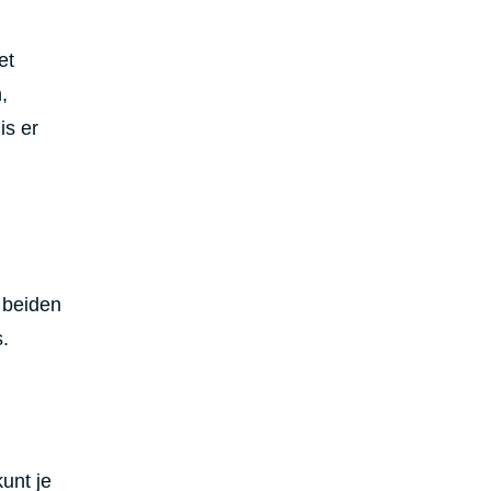
et
,
is er
 beiden
s.
unt je