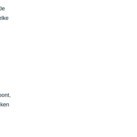
Je
elke
oont,
jken