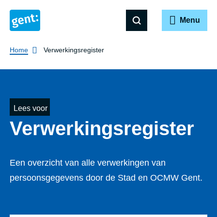
Menu
Breadcrumb
Home
Verwerkingsregister
Lees voor
Ver­wer­kings­re­gis­ter
Een overzicht van alle verwerkingen van
persoonsgegevens door de Stad en OCMW Gent.