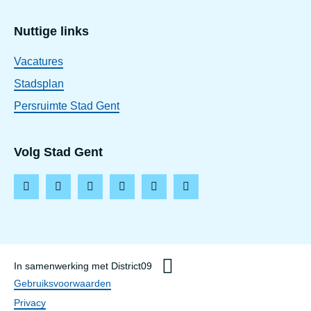
Nuttige links
Vacatures
Stadsplan
Persruimte Stad Gent
Volg Stad Gent
F
I
L
T
Y
T
a
n
i
i
o
h
c
s
n
k
u
r
e
t
k
t
t
e
In samenwerking met District09
b
a
e
o
u
a
Disclaimer
Gebruiksvoorwaarden
o
g
d
k
b
d
Privacy