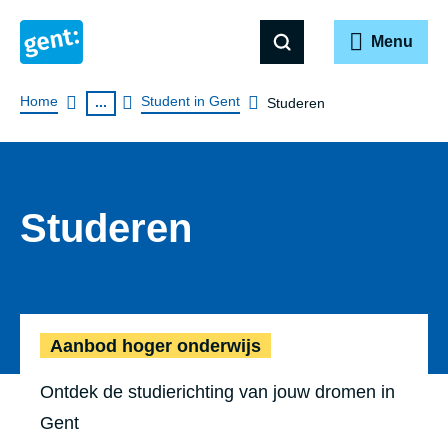
Menu
Breadcrumb
Home
Student in Gent
...
Studeren
Studeren
Aanbod hog
Aanbod hoger onderwijs
Ontdek de studierichting van jouw dromen in
Gent