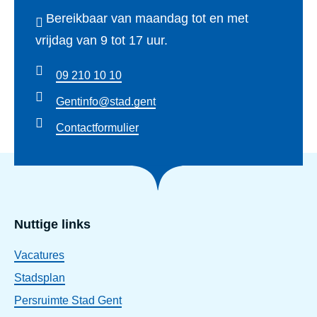
e
p
Bereikbaar van maandag tot en met
n
r
vrijdag van 9 tot 17 uur.
t
o
e
09 210 10 10
j
n
Gentinfo@stad.gent
e
Contactformulier
c
t
e
n
m
Nuttige links
e
Vacatures
t
Stadsplan
d
Persruimte Stad Gent
e