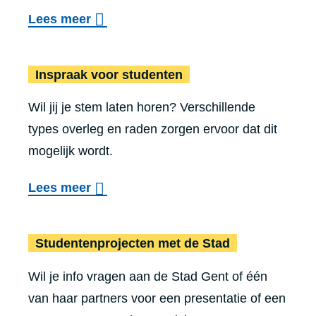
o
Lees meer
v
Inspraak vo
e
Inspraak voor studenten
r
Wil jij je stem laten horen? Verschillende
A
types overleg en raden zorgen ervoor dat dit
a
mogelijk wordt.
n
b
o
Lees meer
o
v
d
e
Stu­den­ten­pro­jec­ten met de Stad
h
r
o
Wil je info vragen aan de Stad Gent of één
I
g
van haar partners voor een presentatie of een
n
e