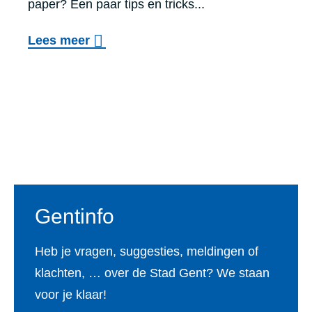
paper? Een paar tips en tricks...
s
r
p
o
Lees meer
o
r
v
n
a
e
d
a
r
e
k
S
r
Voet
v
t
w
o
u
i
o
d
j
r
Gentinfo
e
s
s
n
Heb je vragen, suggesties, meldingen of
t
t
klachten, … over de Stad Gent? We staan
u
e
voor je klaar!
d
n