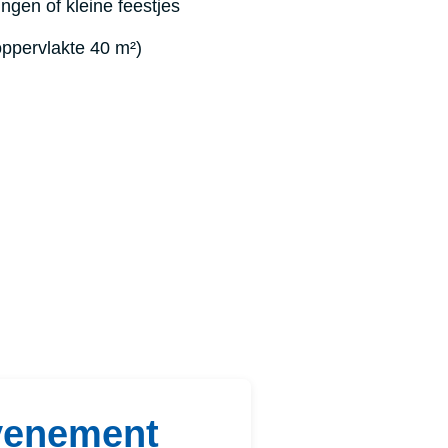
ngen of kleine feestjes
oppervlakte 40 m²)
venement