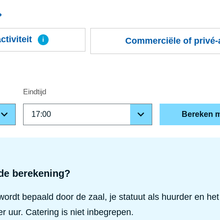
?
ctiviteit
Commerciële of privé-a
i
Eindtijd
Bereken m
de berekening?
wordt bepaald door de zaal, je statuut als huurder en het t
er uur. Catering is niet inbegrepen.