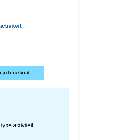
ctiviteit
ijn huurkost
ype activiteit.