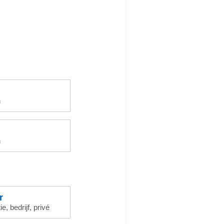
n
n
r
, bedrijf, privé