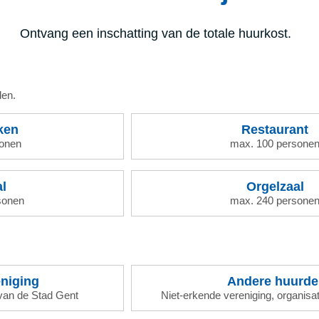
Ontvang een inschatting van de totale huurkost.
den.
ken
Restaurant
sonen
max. 100 persone
l
Orgelzaal
sonen
max. 240 persone
niging
Andere huurde
 van de Stad Gent
Niet-erkende vereniging, organisatie