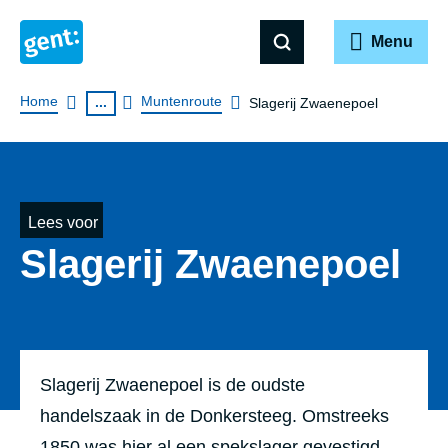
Menu
Breadcrumb
Home
Muntenroute
...
Slagerij Zwaenepoel
Lees voor
Slagerij Zwaenepoel
Slagerij Zwaenepoel is de oudste
handelszaak in de Donkersteeg. Omstreeks
1850 was hier al een spekslager gevestigd.