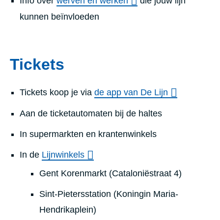
Info over
werven en werken
die jouw lijn
kunnen beïnvloeden
Tick
ets
Tickets koop je via
de app van De Lijn
Aan de ticketautomaten bij de haltes
In supermarkten en krantenwinkels
In de
Lijnwinkels
Gent Korenmarkt (Cataloniëstraat 4)
Sint-Pietersstation (Koningin Maria-
Hendrikaplein)