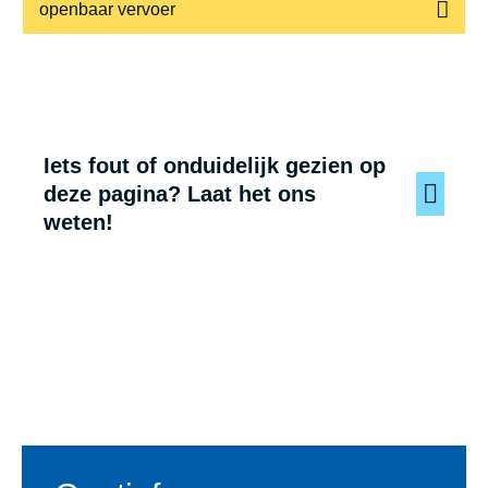
openbaar vervoer
Iets fout of onduidelijk gezien op
deze pagina? Laat het ons
weten!
Voet