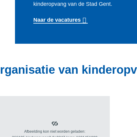
e
kinderopvang van de Stad Gent.
n
Naar de vacatures
i
n
d
e
k
organisatie van kinderop
i
n
d
e
r
o
p