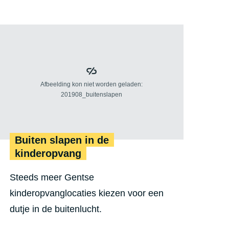
m
e
e
n
louder worden
n
t
u
k
i
n
d
e
Buiten slapen in de
r
kinderopvang
o
Steeds meer Gentse
p
kinderopvanglocaties kiezen voor een
v
dutje in de buitenlucht.
a