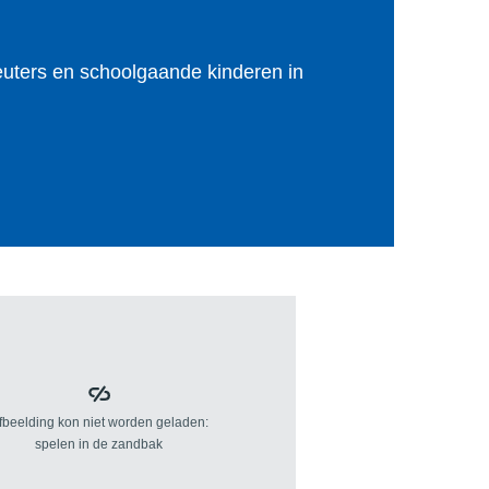
leuters en schoolgaande kinderen in
rs Stad Gent
Jaaropvang Stad Gent