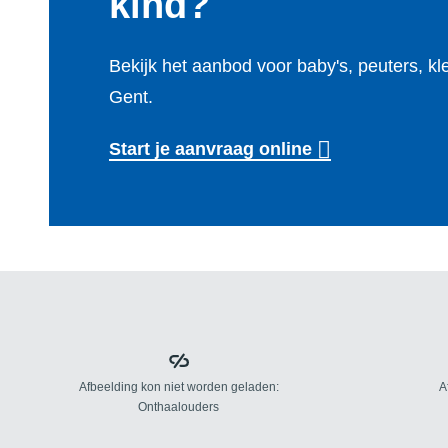
kind?
Bekijk het aanbod voor baby's, peuters, k
Gent.
Start je aanvraag online
Kinderdagverblijven Stad Gent
Onthaaloude