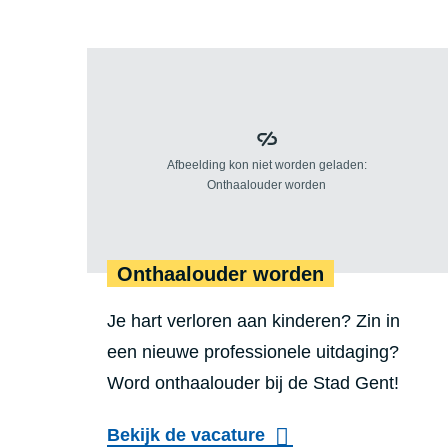
a
n
n
S
Teaser
Onthaa
t
t
afbeelding
i
a
e
d
o
G
p
e
v
n
a
Onthaalouder worden
t
n
Je hart verloren aan kinderen? Zin in
g
een nieuwe professionele uitdaging?
S
Word onthaalouder bij de Stad Gent!
t
a
Bekijk de vacature