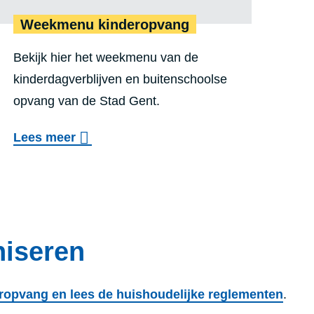
a
Weekmenu kinderopvang
a
l
Bekijk hier het weekmenu van de
o
kinderdagverblijven en buitenschoolse
opvang van de Stad Gent.
u
d
o
Lees meer
e
v
r
e
s
r
S
W
t
niseren
e
a
e
d
k
eropvang en lees de huishoudelijke reglementen
.
G