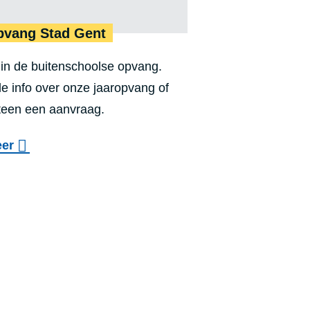
pvang Stad Gent
in de buitenschoolse opvang.
lle info over onze jaaropvang of
teen een aanvraag.
o
eer
v
kinderopvang
e
r
J
a
a
r