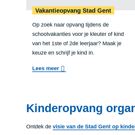
e
Vakantieopvang Stad Gent
r
d
Op zoek naar opvang tijdens de
a
schoolvakanties voor je kleuter of kind
van het 1ste of 2de leerjaar? Maak je
g
keuze en schrijf je kind in.
v
e
o
Lees meer
r
v
b
e
l
r
i
Kinderopvang orga
V
j
a
v
k
Ontdek de
visie van de Stad Gent op kind
e