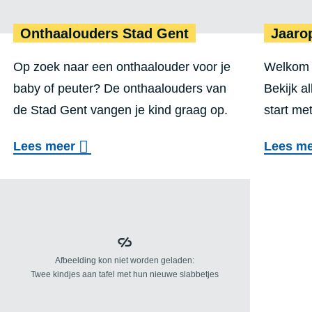
Onthaalouders Stad Gent
Jaaro
Op zoek naar een onthaalouder voor je
Welkom 
baby of peuter? De onthaalouders van
Bekijk a
de Stad Gent vangen je kind graag op.
start me
o
Lees meer
Lees m
v
Vakantieopvang Stad Gent
Weekmenu 
e
r
O
n
t
h