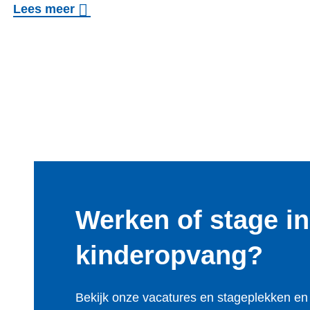
n
o
Lees meer
g
v
e
r
B
u
i
t
e
n
Werken of stage i
s
kinderopvang?
l
a
p
Bekijk onze vacatures en stageplekken en 