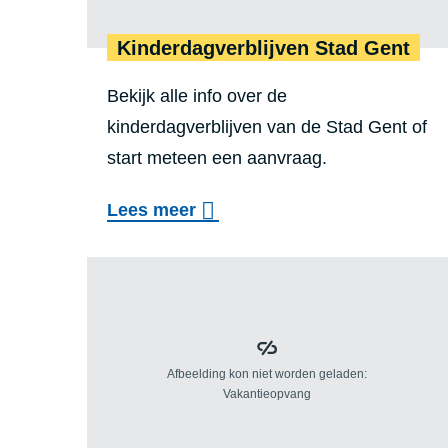
Kin­der­dag­ver­blij­ven Stad Gent
Bekijk alle info over de
kinderdagverblijven van de Stad Gent of
start meteen een aanvraag.
o
Lees meer
v
e
r
K
i
n
d