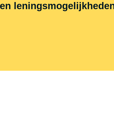
en lenings­mo­ge­lijk­he­d