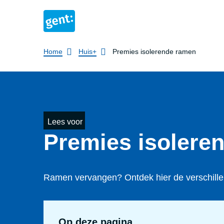
Breadcrumb
Home
Huis+
Premies isolerende ramen
Lees voor
Premies isolere
Ramen vervangen? Ontdek hier de verschille
Op deze pagina