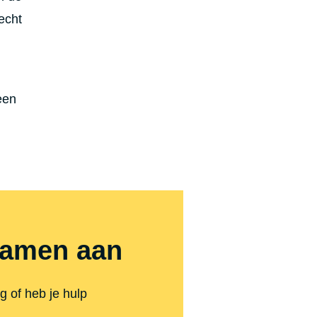
echt
een
ramen aan
 of heb je hulp