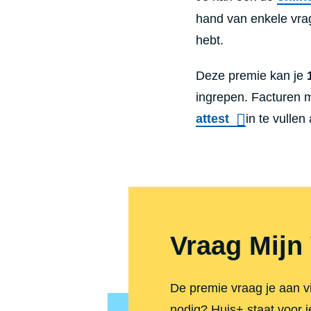
hand van enkele vra
hebt.
Deze premie kan je
ingrepen. Facturen 
attest
in te vullen
Vraag Mijn
De premie vraag je aan v
nodig? Huis+ staat voor je