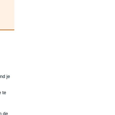
nd je
 te
n de