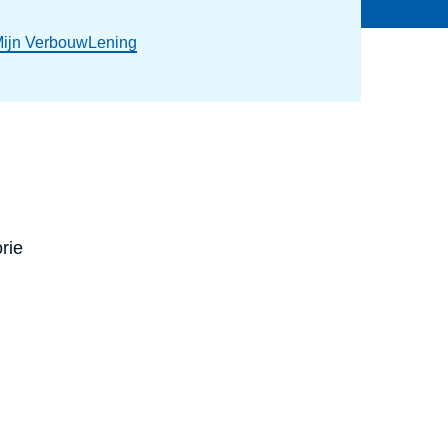
ijn VerbouwLening
rie