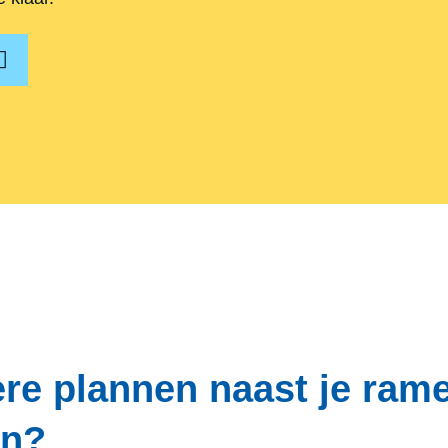
re plannen naast je ram
en?