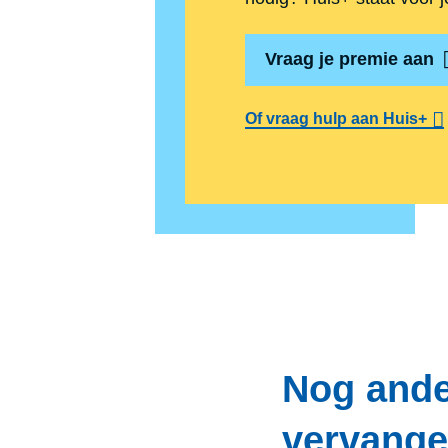
Vraag je premie aan
Of vraag hulp aan Huis+
Nog ande
vervang