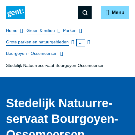
Menu
Breadcrumb
Home
Groen & milieu
Parken
Grote parken en natuurgebieden
...
Bourgoyen - Ossemeersen
Stedelijk Natuurreservaat Bourgoyen-Ossemeersen
Stedelijk Natuur­re­
ser­vaat Bourgoyen-
Ossemeersen