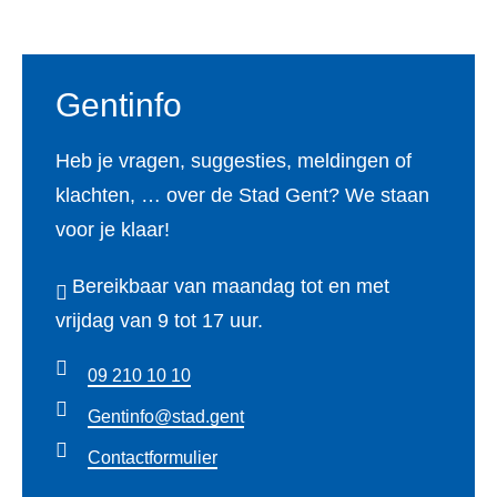
e
s
e
r
e
t
s
r
Gentinfo
n
t
v
a
e
a
Heb je vragen, suggesties, meldingen of
t
l
a
klachten, … over de Stad Gent? We staan
u
v
t
voor je klaar!
u
a
e
r
n
Bereikbaar van maandag tot en met
n
g
h
vrijdag van 9 tot 17 uur.
b
e
e
e
09 210 10 10
b
t
s
Gentinfo@stad.gent
i
o
c
e
Contactformulier
o
h
d