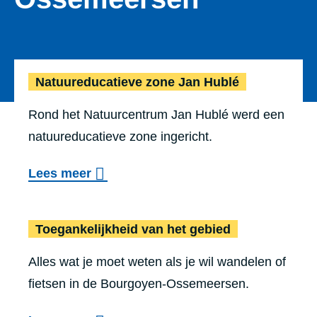
Natuur­edu­ca­tie­ve zone Jan Hublé
Rond het Natuurcentrum Jan Hublé werd een
natuureducatieve zone ingericht.
o
Lees meer
v
e
Toe­gan­ke­lijk­heid van het gebied
r
Alles wat je moet weten als je wil wandelen of
N
fietsen in de Bourgoyen-Ossemeersen.
a
t