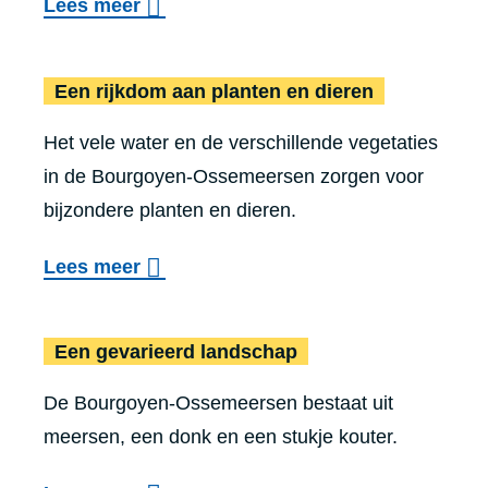
o
Lees meer
u
v
u
e
Een rijkdom aan planten en dieren
r
r
e
Het vele water en de verschillende vegetaties
T
d
in de Bourgoyen-Ossemeersen zorgen voor
o
u
bijzondere planten en dieren.
e
c
g
o
a
Lees meer
a
v
t
n
Een ge
e
i
Een gevarieerd landschap
k
r
e
e
De Bourgoyen-Ossemeersen bestaat uit
E
v
l
meersen, een donk en een stukje kouter.
e
e
i
n
z