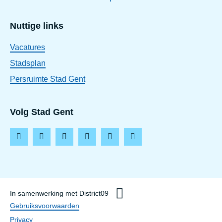
Nuttige links
Vacatures
Stadsplan
Persruimte Stad Gent
Volg Stad Gent
F
I
L
T
Y
T
a
n
i
i
o
h
c
s
n
k
u
r
e
t
k
t
t
e
In samenwerking met District09
b
a
e
o
u
a
Disclaimer
Gebruiksvoorwaarden
o
g
d
k
b
d
Privacy