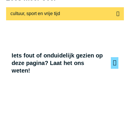
cultuur, sport en vrije tijd
Iets fout of onduidelijk gezien op
deze pagina? Laat het ons
weten!
Voet