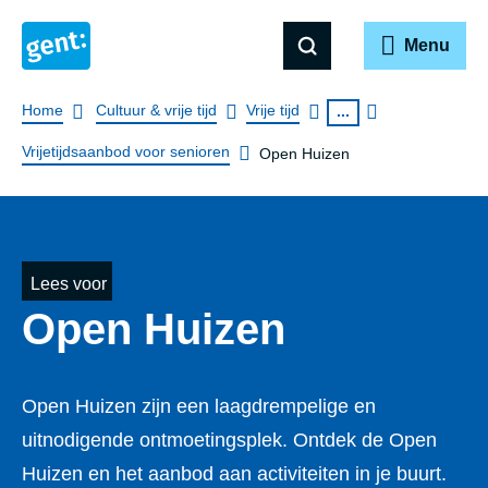
Menu
Breadcrumb
Home
Cultuur & vrije tijd
Vrije tijd
...
Vrijetijdsaanbod voor senioren
Open Huizen
Lees voor
Open Huizen
Open Huizen zijn een laagdrempelige en
uitnodigende ontmoetingsplek. Ontdek de Open
Huizen en het aanbod aan activiteiten in je buurt.