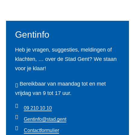
Voet
Gentinfo
Heb je vragen, suggesties, meldingen of
klachten, … over de Stad Gent? We staan
voor je klaar!
Bereikbaar van maandag tot en met
vrijdag van 9 tot 17 uur.
09 210 10 10
Gentinfo@stad.gent
Contactformulier