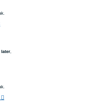
ak.
k
 later
,
ak.