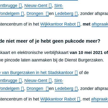
ntbrugge
,
Nieuw-Gent
,
Sint-
ondelgem
,
Drongen
en
Ledeberg
, zonder afspra
stencentrum of in het
Wijkkantoor Rabot
,
met
afspraa
de niet meer of je hebt geen pukcode meer?
skaart en elektronische verblijfskaart
van 10 mei 2021 of
we pincode laten aanmaken bij de Dienst Burgerzaken.
e van Burgerzaken in het Stadskantoor
of de
ntbrugge
,
Nieuw-Gent
,
Sint-
ondelgem
,
Drongen
en
Ledeberg
, zonder afspra
stencentrum of in het
Wijkkantoor Rabot
, met
afspraak