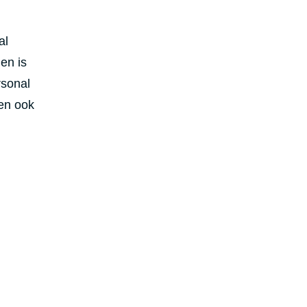
al
en is
rsonal
ben ook