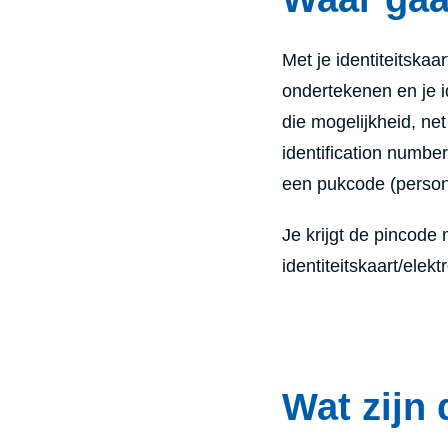
Met je identiteitskaa
ondertekenen en je id
die mogelijkheid, ne
identification numbe
een pukcode
(person
Je krijgt de pincode
identiteitskaart/elek
Wat zijn