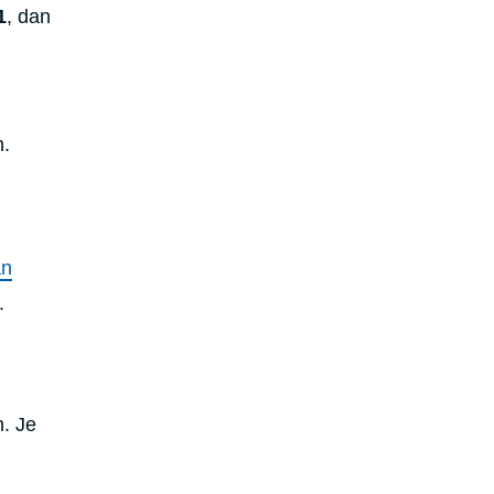
1
, dan
n.
an
n.
n. Je