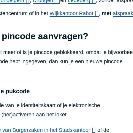
ondelgem
,
Drongen
en
Ledeberg
, zonder afspra
stencentrum of in het
Wijkkantoor Rabot
,
met
afspraa
 pincode aanvragen?
et meer of is je pincode geblokkeerd, omdat je bijvoorbee
code hebt ingegeven, dan kun je een nieuwe pincode
de pukcode
 van je identiteitskaart of je elektronische
 (her)activeren aan het loket.
e van Burgerzaken in het Stadskantoor
of de