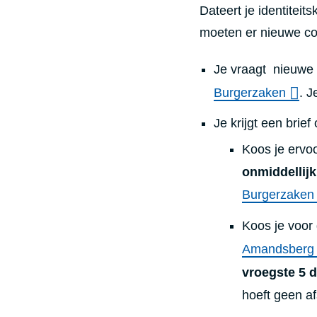
Dateert je identiteits
moeten er nieuwe cod
Je vraagt nieuwe
Burgerzaken
.
J
Je krijgt een brie
Koos je ervoo
onmiddellij
Burgerzaken 
Koos je voor
Amandsberg
vroegste 5 
hoeft geen a