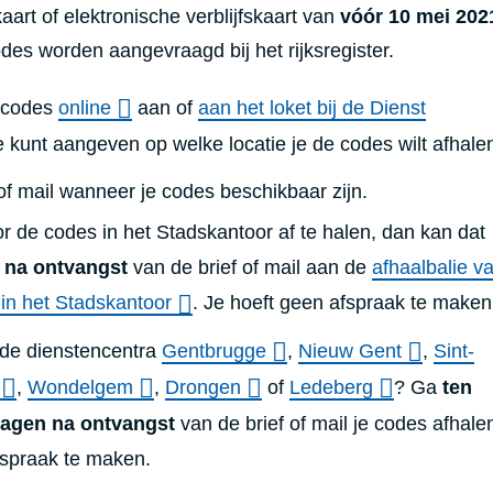
kaart of elektronische verblijfskaart van
vóór 10 mei 202
es worden aangevraagd bij het rijksregister.
 codes
online
aan of
aan het loket bij de Dienst
e kunt aangeven op welke locatie je de codes wilt afhale
f of mail wanneer je codes beschikbaar zijn.
r de codes in het Stadskantoor af te halen, dan kan dat
k na ontvangst
van de brief of mail aan de
afhaalbalie v
in het Stadskantoor
. Je hoeft geen afspraak te make
 de dienstencentra
Gentbrugge
,
Nieuw Gent
,
Sint-
,
Wondelgem
,
Drongen
of
Ledeberg
? Ga
ten
dagen na ontvangst
van de brief of mail je codes afhale
fspraak te maken.