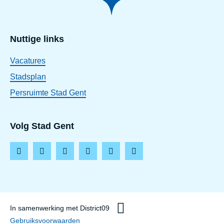
Nuttige links
Vacatures
Stadsplan
Persruimte Stad Gent
Volg Stad Gent
F
I
L
T
Y
T
a
n
i
i
o
h
c
s
n
k
u
r
e
t
k
t
t
e
In samenwerking met District09
b
a
e
o
u
a
Gebruiksvoorwaarden