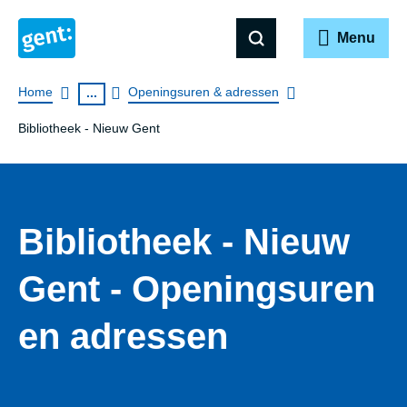
Menu
Breadcrumb
Home
Openingsuren & adressen
...
Bibliotheek - Nieuw Gent
Bibliotheek - Nieuw
Gent - Openingsuren
en adressen