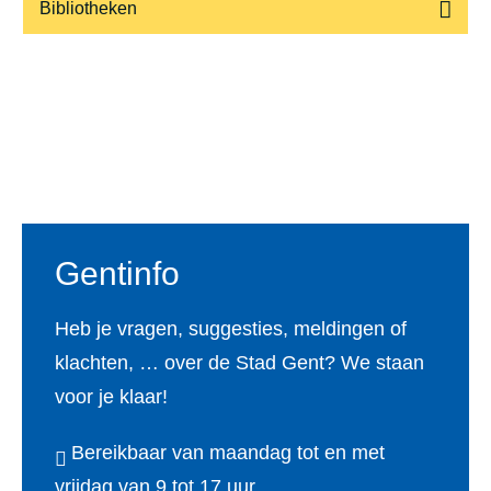
Bibliotheken
Voet
Gentinfo
Heb je vragen, suggesties, meldingen of
klachten, … over de Stad Gent? We staan
voor je klaar!
Bereikbaar van maandag tot en met
vrijdag van 9 tot 17 uur.