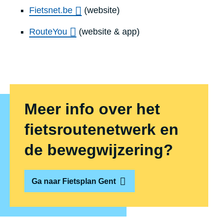
Fietsnet.be
(website)
RouteYou
(website & app)
Meer info over het
fiets­rou­te­net­werk en
de bewegwijzering?
Ga naar Fietsplan Gent