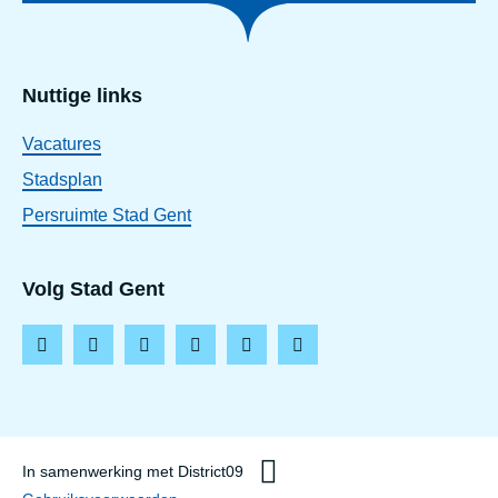
Nuttige links
Vacatures
Stadsplan
Persruimte Stad Gent
Volg Stad Gent
F
I
L
T
Y
T
a
n
i
i
o
h
c
s
n
k
u
r
e
t
k
t
t
e
In samenwerking met District09
b
a
e
o
u
a