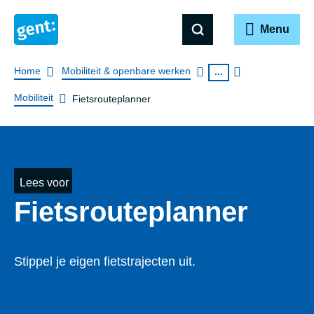
Menu
Breadcrumb
Home
Mobiliteit & openbare werken
...
Mobiliteit
Fietsrouteplanner
Lees voor
Fiets­rou­te­plan­ner
Stippel je eigen fietstrajecten uit.