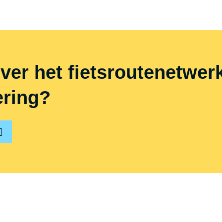
er het fiets­rou­te­net­wer
ring?