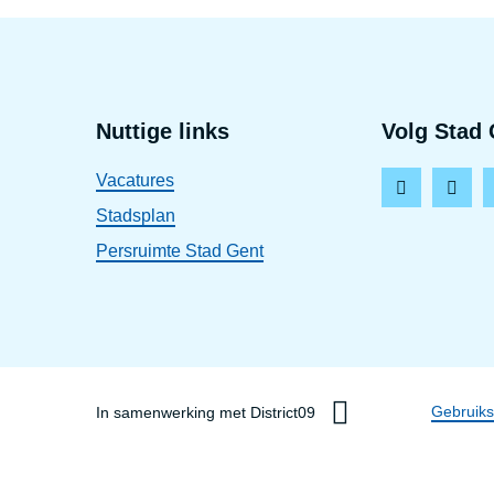
Voet
Nuttige links
Volg Stad 
Vacatures
F
I
Stadsplan
a
n
Persruimte Stad Gent
c
s
e
t
b
a
o
g
o
r
Dis
Gebruik
In samenwerking met District09
k
a
m
lin