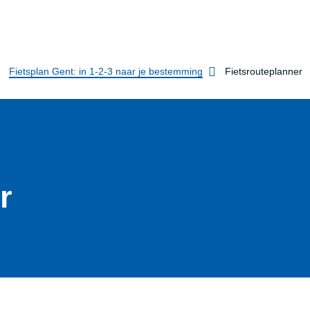
Fietsplan Gent: in 1-2-3 naar je bestemming
Fietsrouteplanner
r