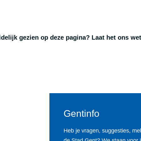
uidelijk gezien op deze pagina? Laat het ons we
Gentinfo
Heb je vragen, suggesties, me
de Stad Gent? We staan voor j