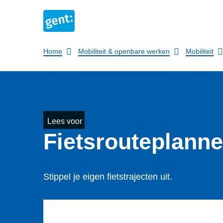
Breadcrumb
Home
Mobiliteit & openbare werken
Mobiliteit
Lees voor
Fiets­rou­te­plan­ne
Stippel je eigen fietstrajecten uit.