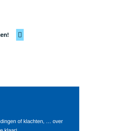
ten!
ldingen of klachten, … over
e klaar!