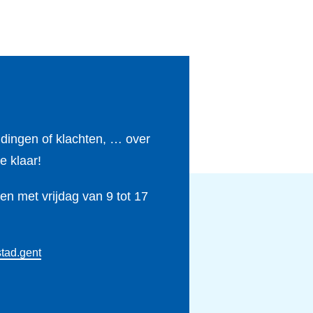
ldingen of klachten, … over
e klaar!
n met vrijdag van 9 tot 17
tad.gent