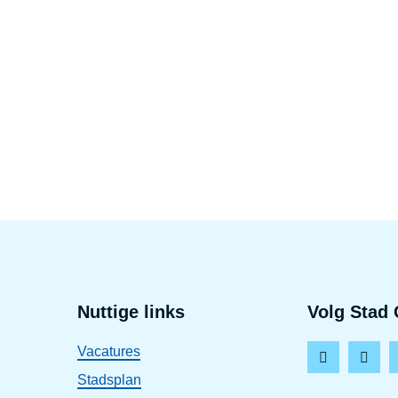
Voet
Nuttige links
Volg Stad 
Vacatures
F
I
Stadsplan
a
n