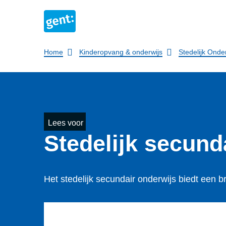
Breadcrumb
Home
Kinderopvang & onderwijs
Stedelijk Onde
Lees voor
Stedelijk secund
Het stedelijk secundair onderwijs biedt een b