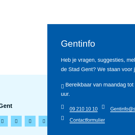
Gentinfo
Heb je vragen, suggesties, me
de Stad Gent? We staan voor j
Bereikbaar van maandag tot e
uur.
Gent
09 210 10 10
Gentinfo@s
Contactformulier
L
T
Y
T
i
i
o
h