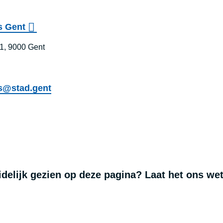
s Gent
1, 9000 Gent
js@stad.gent
Stedelijk Onderwijs Gent
uidelijk gezien op deze pagina? Laat het ons we