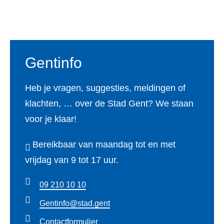
Voet
Gentinfo
Heb je vragen, suggesties, meldingen of
klachten, … over de Stad Gent? We staan
voor je klaar!
Bereikbaar van maandag tot en met
vrijdag van 9 tot 17 uur.
09 210 10 10
Gentinfo@stad.gent
Contactformulier