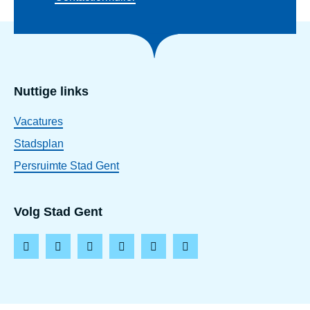
Nuttige links
Vacatures
Stadsplan
Persruimte Stad Gent
Volg Stad Gent
F
I
L
T
Y
T
a
n
i
i
o
h
c
s
n
k
u
r