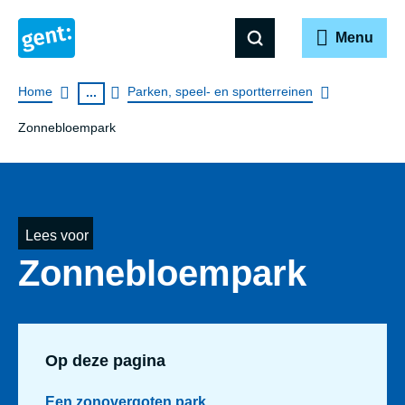
Menu
Breadcrumb
Home
Parken, speel- en sportterreinen
...
Zonnebloempark
Lees voor
Zonnebloempark
Op deze pagina
Een zonovergoten park