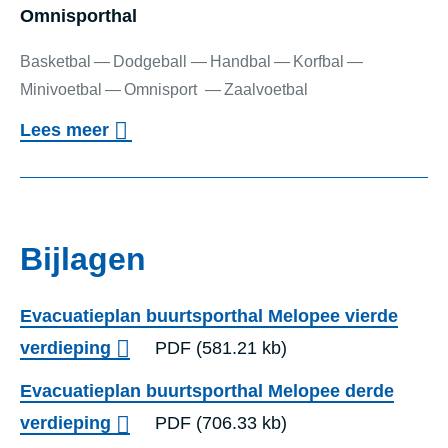
Omnis­port­hal
Basketbal
Dodgeball
Handbal
Korfbal
Minivoetbal
Omnisport
Zaalvoetbal
o
Lees meer
v
Omnisporthal
e
r
Bijlagen
O
m
Evacuatieplan buurtsporthal Melopee vierde
n
verdieping
PDF
(581.21 kb)
i
s
Evacuatieplan buurtsporthal Melopee derde
p
verdieping
PDF
(706.33 kb)