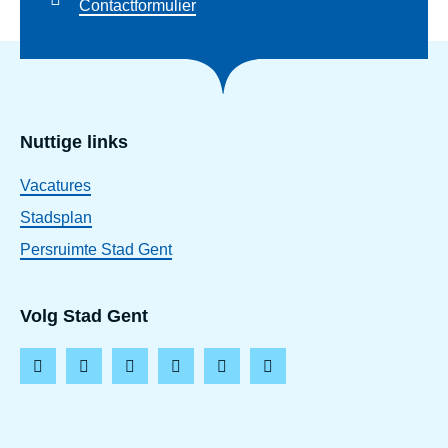
Contactformulier
Nuttige links
Vacatures
Stadsplan
Persruimte Stad Gent
Volg Stad Gent
F
I
L
T
Y
T
a
n
i
i
o
h
c
s
n
k
u
r