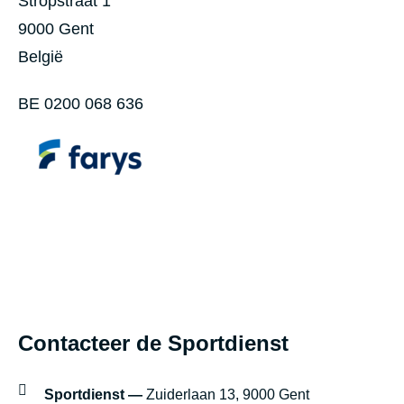
Stropstraat 1
t
9000
Gent
G
België
e
BE 0200 068 636
b
r
o
e
d
e
r
s
Footer
Contacteer de Sportdienst
D
blok
e
instellingen
Sportdienst —
Zuiderlaan 13, 9000 Gent
S