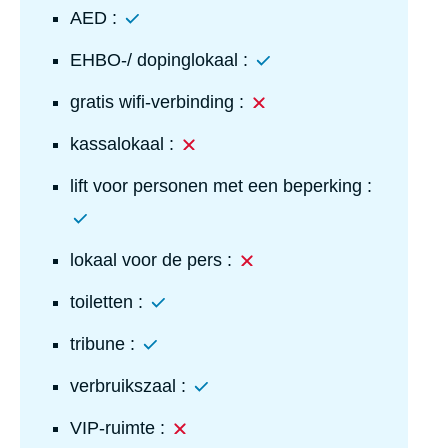
Ja
AED :
Ja
EHBO-/ dopinglokaal :
Nee
gratis wifi-verbinding :
Nee
kassalokaal :
Ja
lift voor personen met een beperking :
Nee
lokaal voor de pers :
Ja
toiletten :
Ja
tribune :
Ja
verbruikszaal :
Nee
VIP-ruimte :