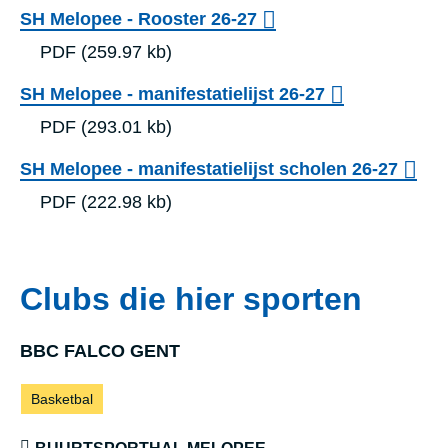
o
SH Melopee - Rooster 26-27
r
PDF
(259.97 kb)
t
SH Melopee - manifestatielijst 26-27
h
PDF
(293.01 kb)
a
l
SH Melopee - manifestatielijst scholen 26-27
PDF
(222.98 kb)
Clubs die hier sporten
BBC FAL­CO GENT
Sporten:
Basketbal