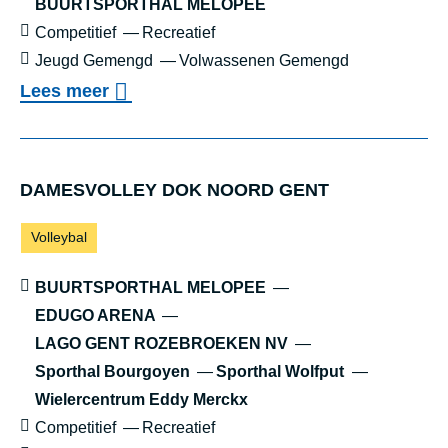
BUURTSPORTHAL MELOPEE
L
Sportniveau:
Competitief
Recreatief
C
Leeftijd:
Jeugd Gemengd
Volwassenen Gemengd
O
o
Lees meer
G
v
E
e
N
r
DAMES­VOL­LEY DOK NOORD GENT
T
K
Sporten:
Volleybal
O
N
Locaties:
BUURTSPORTHAL MELOPEE
I
EDUGO ARENA
LAGO GENT ROZEBROEKEN NV
N
Sporthal Bourgoyen
Sporthal Wolfput
K
Wielercentrum Eddy Merckx
L
Sportniveau:
Competitief
Recreatief
I