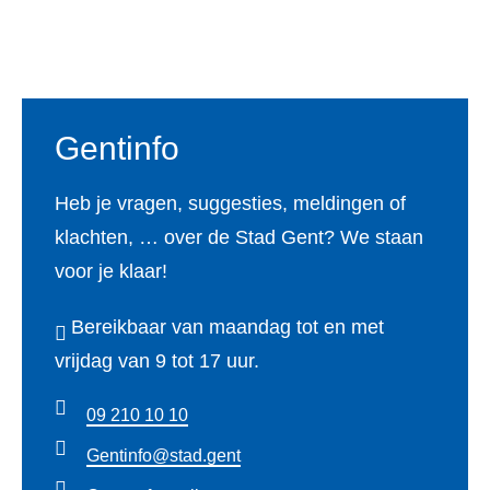
o
g
e
d
b
Footer
o
r
r
I
e
k
a
n
m
Gentinfo
Heb je vragen, suggesties, meldingen of
klachten, … over de Stad Gent? We staan
voor je klaar!
Bereikbaar van maandag tot en met
vrijdag van 9 tot 17 uur.
09 210 10 10
Gentinfo@stad.gent