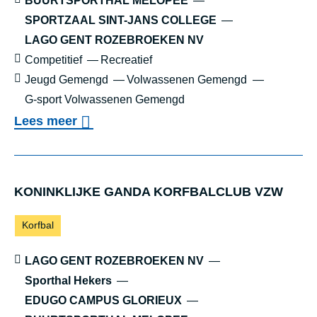
Locaties:
BUURTSPORTHAL MELOPEE
SPORTZAAL SINT-JANS COLLEGE
LAGO GENT ROZEBROEKEN NV
Sportniveau:
Competitief
Recreatief
Leeftijd:
Jeugd Gemengd
Volwassenen Gemengd
G-sport Volwassenen Gemengd
o
Lees meer
v
BBC FALCO
e
r
KONINK­LIJ­KE GAN­DA KORF­BAL­CLUB VZW
B
Sporten:
Korfbal
B
C
Locaties:
LAGO GENT ROZEBROEKEN NV
F
Sporthal Hekers
EDUGO CAMPUS GLORIEUX
A