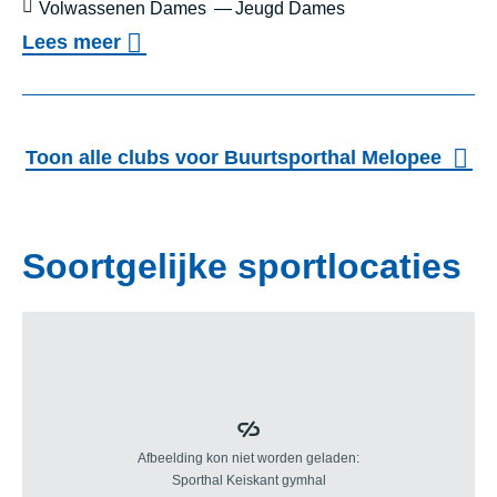
Leeftijd:
Volwassenen Dames
Jeugd Dames
J
o
Lees meer
K
v
E
e
G
r
Toon alle clubs voor Buurtsporthal Melopee
A
D
N
A
D
M
Soortgelijke sportlocaties
A
E
K
S
O
V
R
O
F
L
B
L
A