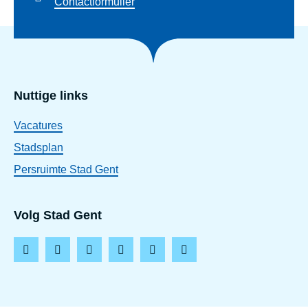
Contactformulier
Nuttige links
Vacatures
Stadsplan
Persruimte Stad Gent
Volg Stad Gent
F
I
L
T
Y
T
a
n
i
i
o
h
c
s
n
k
u
r