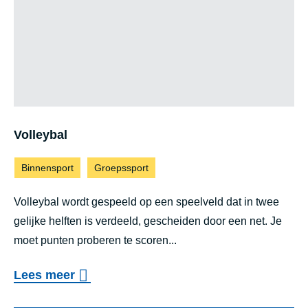
Vol­ley­bal
Binnensport
Groepssport
Volleybal wordt gespeeld op een speelveld dat in twee
gelijke helften is verdeeld, gescheiden door een net. Je
moet punten proberen te scoren...
o
Lees meer
v
Volleybal