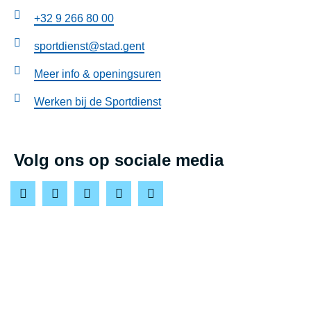
E
+32 9 266 80 00
sportdienst@stad.gent
Meer info & openingsuren
Werken bij de Sportdienst
Volg ons op sociale media
F
I
T
L
Y
a
n
w
i
o
c
s
i
n
u
e
t
t
k
T
b
a
t
e
u