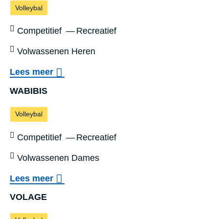
Sporten:
Volleybal
Sportniveau:
Competitief
Recreatief
Leeftijd:
Volwassenen Heren
o
Lees meer
v
WABIBIS
e
Sporten:
Volleybal
r
G
Sportniveau:
Competitief
Recreatief
E
Leeftijd:
Volwassenen Dames
N
o
Lees meer
T
v
WABIBIS
I
VOLAGE
e
N
Sporten: