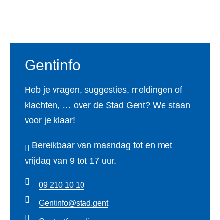
o
g
e
d
b
Footer
o
r
r
I
e
k
a
n
m
Gentinfo
Heb je vragen, suggesties, meldingen of
klachten, … over de Stad Gent? We staan
voor je klaar!
Bereikbaar van maandag tot en met
vrijdag van 9 tot 17 uur.
09 210 10 10
Gentinfo@stad.gent