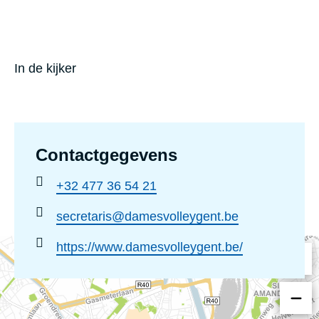
e
r
V
In de kijker
o
l
l
e
Contactgegevens
y
Telefoonnummer
+32 477 36 54 21
b
:
a
Email
secretaris@damesvolleygent.be
adres
l
Website
https://www.damesvolleygent.be/
:
: