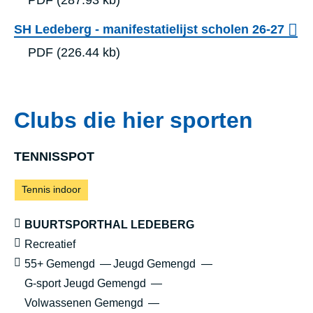
SH Ledeberg - manifestatielijst scholen 26-27
PDF
(226.44 kb)
Clubs die hier sporten
TEN­NIS­SPOT
Sporten:
Tennis indoor
Locatie:
BUURTSPORTHAL LEDEBERG
Sportniveau:
Recreatief
Leeftijd:
55+ Gemengd
Jeugd Gemengd
G-sport Jeugd Gemengd
Volwassenen Gemengd