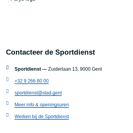
d
b
o
r
s
Footer
t
Contacteer de Sportdienst
blok
j
e
instellingen
Sportdienst —
Zuiderlaan 13, 9000 Gent
s
+32 9 266 80 00
s
sportdienst@stad.gent
t
Meer info & openingsuren
r
a
Werken bij de Sportdienst
a