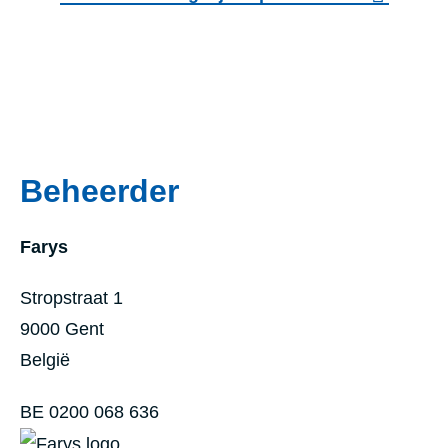
r
t
B
a
u
d
u
e
r
l
t
Beheerder
p
s
a
p
Farys
r
o
k
r
Stropstraat 1
t
9000
Gent
R
België
o
BE 0200 068 636
o