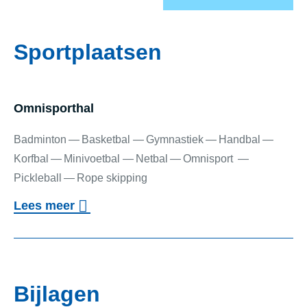
Sportplaatsen
Omnis­port­hal
Badminton
Basketbal
Gymnastiek
Handbal
Korfbal
Minivoetbal
Netbal
Omnisport
Pickleball
Rope skipping
o
Lees meer
v
Omnisporthal
e
r
Bijlagen
O