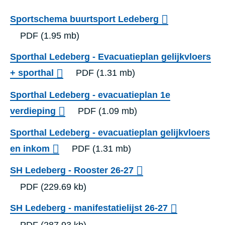
m
Sportschema buurtsport Ledeberg
n
PDF
(1.95 mb)
i
s
Sporthal Ledeberg - Evacuatieplan gelijkvloers
p
+ sporthal
PDF
(1.31 mb)
o
Sporthal Ledeberg - evacuatieplan 1e
r
verdieping
PDF
(1.09 mb)
t
Sporthal Ledeberg - evacuatieplan gelijkvloers
h
en inkom
PDF
(1.31 mb)
a
l
SH Ledeberg - Rooster 26-27
PDF
(229.69 kb)
SH Ledeberg - manifestatielijst 26-27
PDF
(287.93 kb)