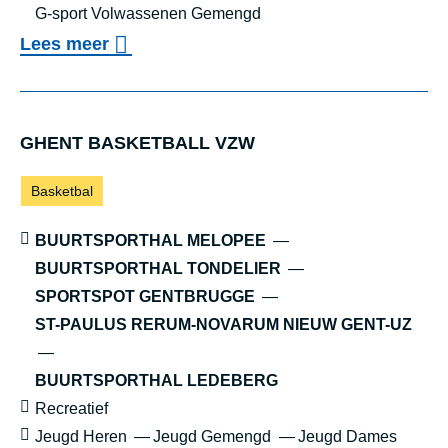
G-sport Volwassenen Gemengd
o
Lees meer
v
TENNISSPOT
e
r
GHENT BAS­KET­BALL VZW
T
Sporten:
Basketbal
E
N
Locaties:
BUURTSPORTHAL MELOPEE
N
BUURTSPORTHAL TONDELIER
SPORTSPOT GENTBRUGGE
I
ST-PAULUS RERUM-NOVARUM NIEUW GENT-UZ
S
S
BUURTSPORTHAL LEDEBERG
P
Sportniveau:
Recreatief
O
Leeftijd:
Jeugd Heren
Jeugd Gemengd
Jeugd Dames