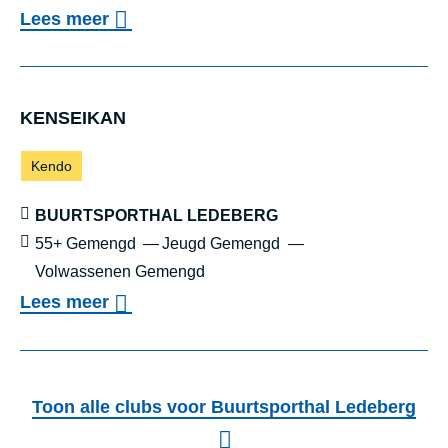
T
o
Lees meer
v
e
r
KENSEI­KAN
G
Sporten:
Kendo
H
E
Locatie:
BUURTSPORTHAL LEDEBERG
N
Leeftijd:
55+ Gemengd
Jeugd Gemengd
Volwassenen Gemengd
T
o
Lees meer
B
v
KENSEIKAN
A
e
S
r
K
Toon alle clubs voor Buurtsporthal Ledeberg
K
E