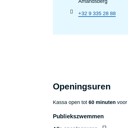
:
Amandsberg
Telefoonnummer
+32 9 335 28 88
:
Openingsuren
Kassa open tot
60 minuten
voor 
Publiekszwemmen