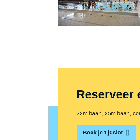
Reserveer 
22m baan, 25m baan, comp
Boek je tijdslot