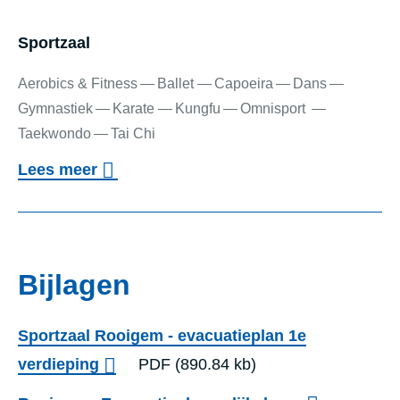
r
G
Sport­zaal
r
Aerobics & Fitness
Ballet
Capoeira
Dans
o
Gymnastiek
Karate
Kungfu
Omnisport
o
Taekwondo
Tai Chi
t
o
Lees meer
b
v
Sportzaal
a
e
d
r
Bijlagen
S
p
Sportzaal Rooigem - evacuatieplan 1e
o
verdieping
PDF
(890.84 kb)
r
t