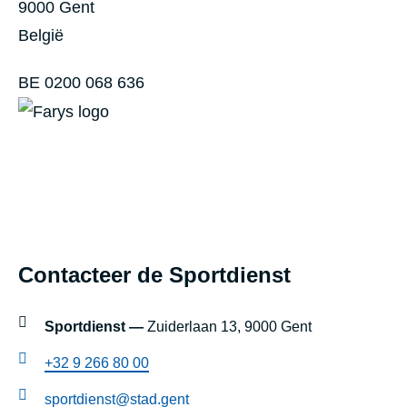
t
9000
Gent
S
D
België
m
r
BE 0200 068 636
e
i
t
e
s
b
t
e
r
e
a
k
Footer
a
s
Contacteer de Sportdienst
blok
t
t
r
instellingen
Sportdienst —
Zuiderlaan 13, 9000 Gent
a
+32 9 266 80 00
a
sportdienst@stad.gent