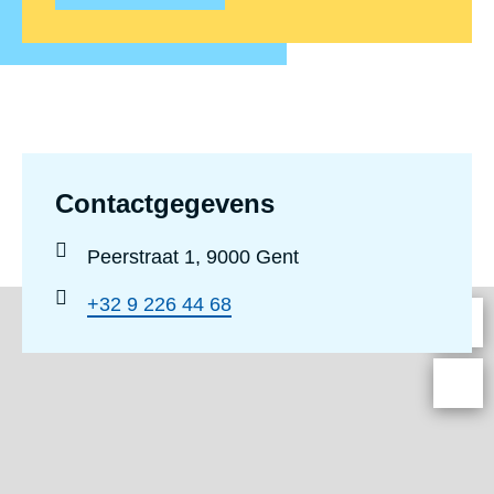
Contactgegevens
Locatie
Peerstraat 1, 9000 Gent
:
Telefoonnummer
+32 9 226 44 68
: