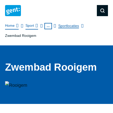
Kruimelpad
Home
Sport
...
Sportlocaties
Zwembad Rooigem
Zwembad Rooigem