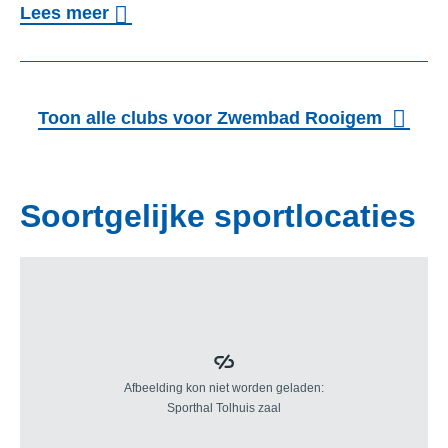
o
A
Lees meer
V
v
S
Z
e
G
r
Toon alle clubs voor Zwembad Rooigem
)
Z
V
W
Z
E
Soortgelijke sportlocaties
W
M
C
L
U
B
S
O