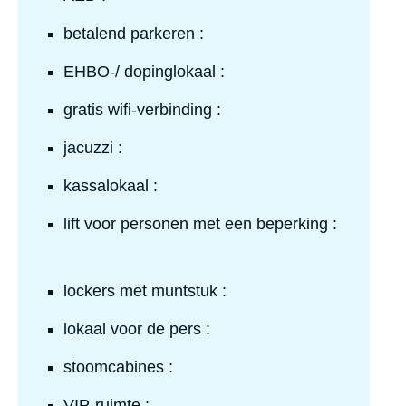
Ja
betalend parkeren :
Ja
EHBO-/ dopinglokaal :
Nee
gratis wifi-verbinding :
Nee
jacuzzi :
Ja
kassalokaal :
Nee
lift voor personen met een beperking :
Ja
lockers met muntstuk :
Ja
lokaal voor de pers :
Nee
stoomcabines :
Nee
VIP-ruimte :