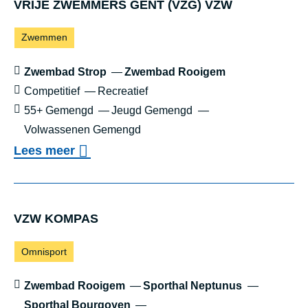
VRIJE ZWEM­MERS GENT (VZG) VZW
Sporten:
Zwemmen
Locaties:
Zwembad Strop
Zwembad Rooigem
Sportniveau:
Competitief
Recreatief
Leeftijd:
55+ Gemengd
Jeugd Gemengd
Volwassenen Gemengd
o
Lees meer
v
e
r
VZW KOM­PAS
V
Sporten:
Omnisport
R
I
Locaties:
Zwembad Rooigem
Sporthal Neptunus
J
Sporthal Bourgoyen