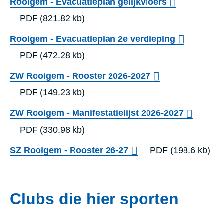
Rooigem - Evacuatieplan gelijkvloers
z
PDF
(821.82 kb)
a
Rooigem - Evacuatieplan 2e verdieping
a
PDF
(472.28 kb)
l
ZW Rooigem - Rooster 2026-2027
PDF
(149.23 kb)
ZW Rooigem - Manifestatielijst 2026-2027
PDF
(330.98 kb)
SZ Rooigem - Rooster 26-27
PDF
(198.6 kb)
Clubs die hier sporten