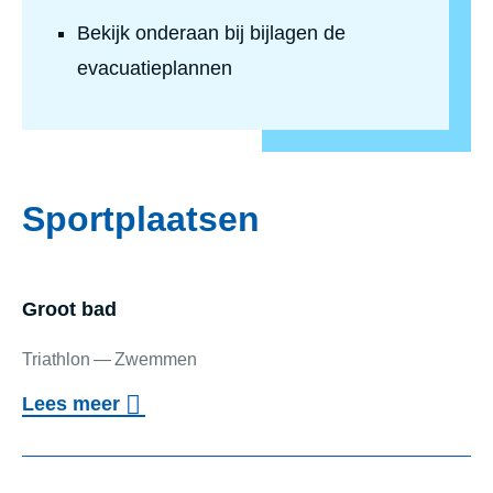
Bekijk onderaan bij bijlagen de
evacuatieplannen
Sportplaatsen
Groot bad
Triathlon
Zwemmen
o
Lees meer
v
Groot bad
e