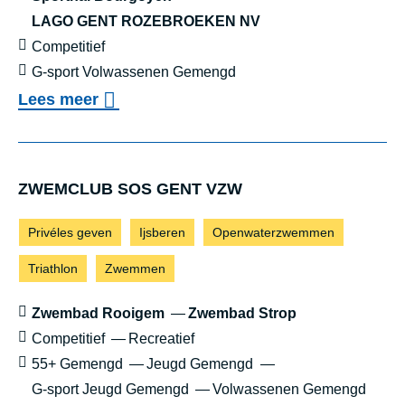
LAGO GENT ROZEBROEKEN NV
E
Sportniveau:
Competitief
Z
Leeftijd:
G-sport Volwassenen Gemengd
W
o
Lees meer
E
v
VZW KOMPAS
M
e
M
r
ZWEM­CLUB SOS GENT VZW
E
V
R
Sporten:
Privéles geven
Ijsberen
Openwaterzwemmen
Z
S
Triathlon
Zwemmen
W
G
K
E
Locaties:
Zwembad Rooigem
Zwembad Strop
O
Sportniveau:
Competitief
Recreatief
N
M
Leeftijd:
55+ Gemengd
Jeugd Gemengd
T
P
G-sport Jeugd Gemengd
Volwassenen Gemengd
(