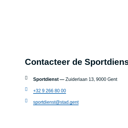
r
B
u
u
r
Footer
t
s
Contacteer de Sportdiens
blok
p
instellingen
o
Sportdienst —
Zuiderlaan 13, 9000 Gent
r
+32 9 266 80 00
t
sportdienst@stad.gent
O
p
g