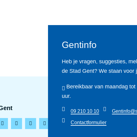
d
v
o
e
o
k
n
r
s
s
Gentinfo
t
s
r
t
Heb je vragen, suggesties, me
a
r
de Stad Gent? We staan voor j
a
a
t
a
Bereikbaar van maandag tot e
t
uur.
Gent
09 210 10 10
Gentinfo@s
Contactformulier
L
T
Y
T
i
i
o
h