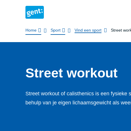
Kruimelpad
Home
Sport
Vind een sport
Street wor
Street workout
Street workout of calisthenics is een fysieke s
behulp van je eigen lichaamsgewicht als wee