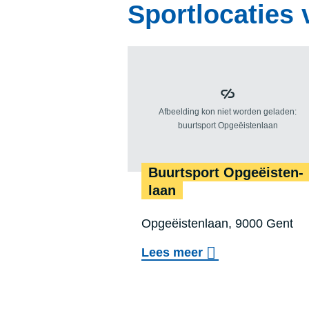
Sportlocaties 
Buurt­sport Opge­ëis­ten­
laan
Locatie
Opgeëistenlaan, 9000 Gent
:
o
Lees meer
v
e