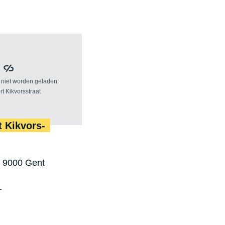
t Kik­vors­
, 9000 Gent
tsport Londenstraat
Buurtsport Kikvorsstraat