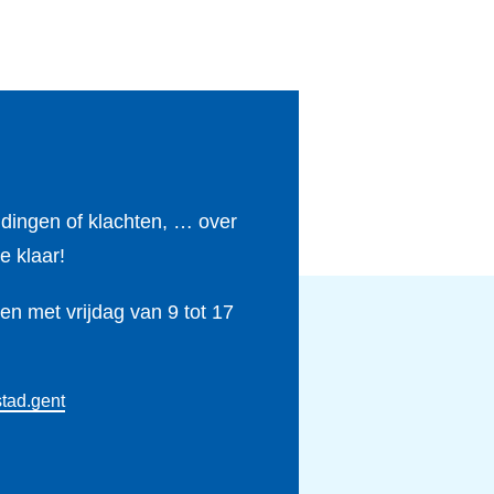
r
r
I
e
a
n
m
ldingen of klachten, … over
e klaar!
n met vrijdag van 9 tot 17
tad.gent