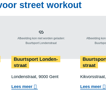
voor street workout
Buurt­sport Lon­den­
Buurt­spor
straat
straat
Locatie
Locatie
Londenstraat, 9000 Gent
Kikvorsstraat
:
:
o
o
Lees meer
Lees meer
v
v
Buurtsport Opgeëistenlaan
Buur
e
e