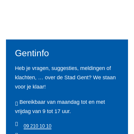
V
b
a
t
e
u
Z
o
g
e
d
b
Footer
W
o
r
r
I
e
k
a
n
m
Gentinfo
Heb je vragen, suggesties, meldingen of
klachten, … over de Stad Gent? We staan
voor je klaar!
Bereikbaar van maandag tot en met
vrijdag van 9 tot 17 uur.
09 210 10 10