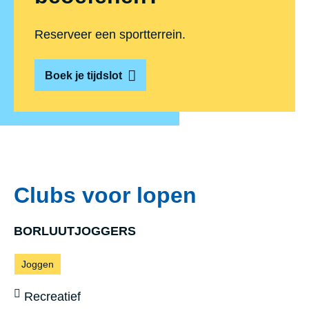
Reserveer een sportterrein.
Boek je tijdslot
Clubs voor lopen
BORLUUTJOGGERS
Sporten:
Joggen
Sportniveau:
Recreatief