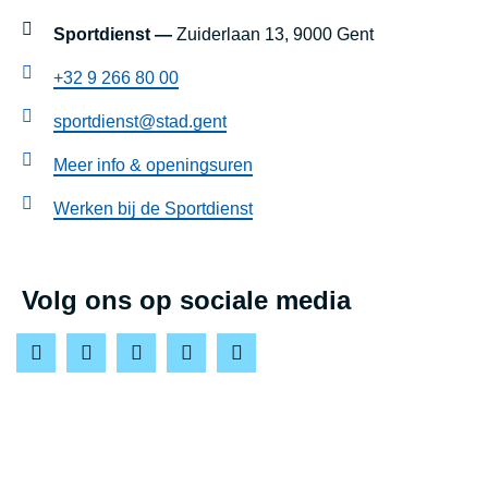
E
instellingen
Sportdienst —
Zuiderlaan 13, 9000 Gent
C
+32 9 266 80 00
H
sportdienst@stad.gent
A
L
Meer info & openingsuren
L
Werken bij de Sportdienst
E
N
Volg ons op sociale media
G
E
C
F
I
T
L
Y
L
a
n
w
i
o
U
c
s
i
n
u
B
e
t
t
k
T