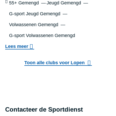
O
Leeftijd:
55+ Gemengd
Jeugd Gemengd
N
G
G-sport Jeugd Gemengd
T
G
R
Volwassenen Gemengd
E
U
R
G-sport Volwassenen Gemengd
N
S
o
Lees meer
N
v
I
e
Toon alle clubs voor Lopen
N
r
G
T
T
R
E
I
A
Footer
P
M
Contacteer de Sportdienst
L
blok