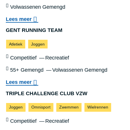
Leeftijd:
Volwassenen Gemengd
o
Lees meer
v
BORLUU
GENT RUNNING TEAM
e
Sporten:
Atletiek
Joggen
r
B
Sportniveau:
Competitief
Recreatief
O
Leeftijd:
55+ Gemengd
Volwassenen Gemengd
R
o
Lees meer
L
v
GEN
U
TRIPLE CHALLENGE CLUB VZW
e
U
Sporten:
Joggen
Omnisport
Zwemmen
Wielrennen
r
T
G
Sportniveau:
Competitief
Recreatief
J
E