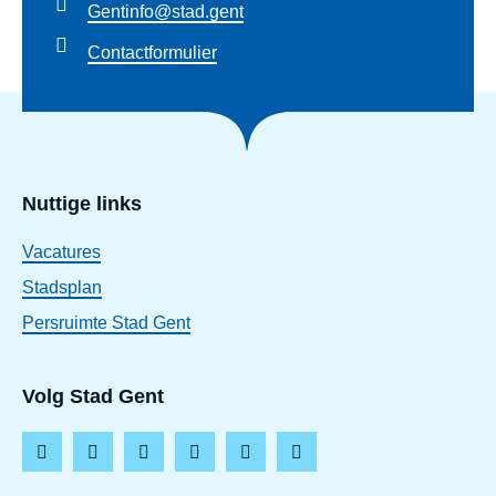
Gentinfo@stad.gent
Contactformulier
Nuttige links
Vacatures
Stadsplan
Persruimte Stad Gent
Volg Stad Gent
F
I
L
T
Y
T