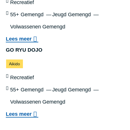
A
Sportniveau:
Recreatief
k
I
Leeftijd:
55+ Gemengd
Jeugd Gemengd
K
Volwassenen Gemengd
I
-
o
Lees meer
O
v
GO RYU DOJO
-
e
Sporten:
Aikido
K
r
A
B
Sportniveau:
Recreatief
M
U
Leeftijd:
55+ Gemengd
Jeugd Gemengd
I
S
Volwassenen Gemengd
V
H
Z
I
o
Lees meer
W
D
v
GO RYU DOJO