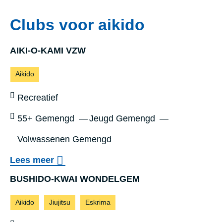
l
p
Clubs voor aikido
e
o
x
r
AIKI-O-KAMI VZW
R
t
Sporten:
o
Aikido
h
z
a
Sportniveau:
Recreatief
e
l
Leeftijd:
55+ Gemengd
Jeugd Gemengd
b
D
r
Volwassenen Gemengd
r
o
i
o
Lees meer
e
e
v
AIKI-O-KAMI V
BUSHIDO-KWAI WONDELGEM
k
b
e
Sporten:
e
Aikido
Jiujitsu
Eskrima
e
r
n
e