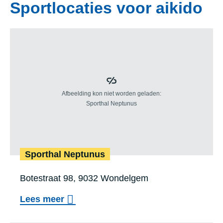
Sportlocaties voor aikido
Sport­hal Nep­tu­nus
Locatie
Botestraat 98, 9032 Wondelgem
:
o
Lees meer
v