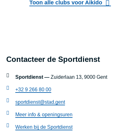
O
e
Toon alle clubs voor Aikido
-
r
K
G
W
O
A
R
Footer
I
Y
Contacteer de Sportdienst
W
U
blok
O
D
instellingen
Sportdienst —
Zuiderlaan 13, 9000 Gent
N
O
+32 9 266 80 00
D
J
E
sportdienst@stad.gent
O
L
Meer info & openingsuren
G
Werken bij de Sportdienst
E