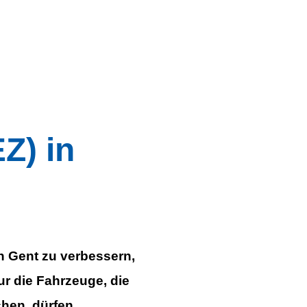
ne (LEZ) in Gent
Z) in
n Gent zu verbessern,
r die Fahrzeuge, die
hen, dürfen