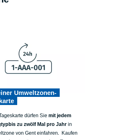
einer Umweltzonen-
karte
 Tageskarte dürfen Sie
mit jedem
typbis zu
zwölf
Mal pro Jahr
in
ltzone von Gent einfahren. Kaufen