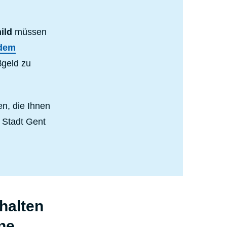
hild
müssen
 dem
βgeld zu
n, die Ihnen
 Stadt Gent
halten
ne