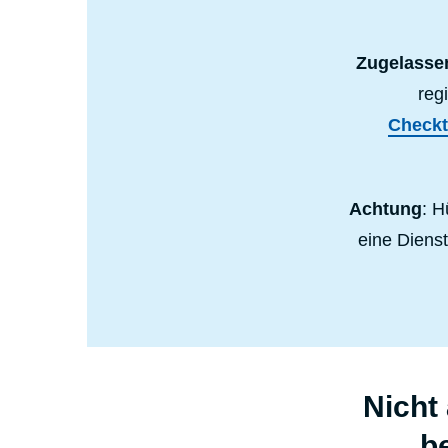
Zugelasse
reg
Checkt
Achtung
: H
eine Diens
Nicht
b