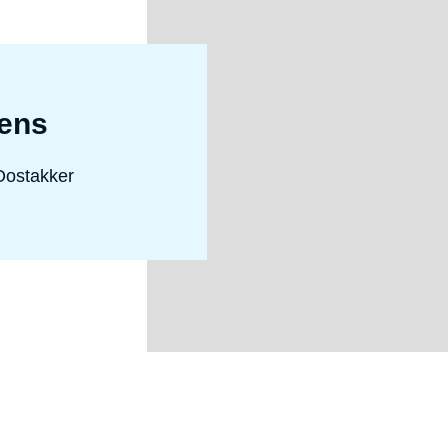
ens
 Oostakker