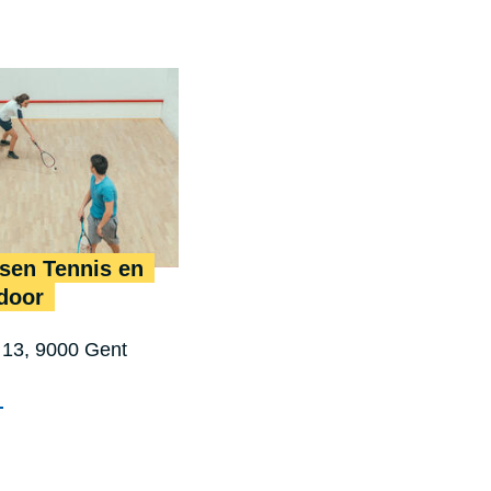
­sen Ten­nis en
door
13, 9000 Gent