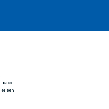
.
e banen
 er een