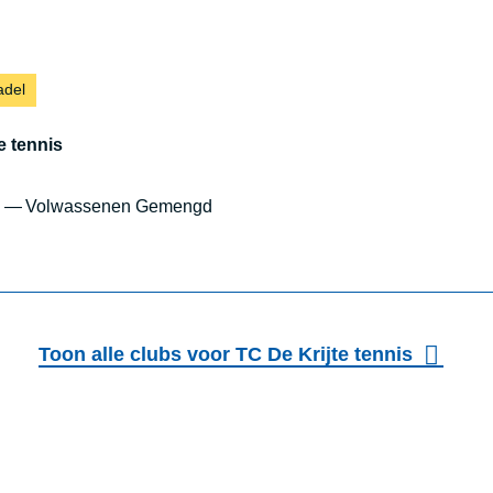
adel
e tennis
d
Volwassenen Gemengd
TC DE KRIJTE VZW
Toon alle clubs voor TC De Krijte tennis