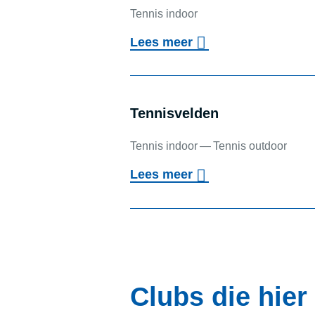
Tennis indoor
o
Lees meer
v
Tennishal
e
r
Ten­nis­vel­den
T
Tennis indoor
Tennis outdoor
e
o
Lees meer
n
v
Ten
n
e
i
r
s
T
h
e
Clubs die hier
a
n
l