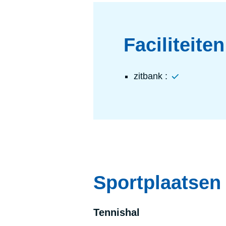
Faciliteiten
Ja
zitbank :
Sportplaatsen
Ten­nis­hal