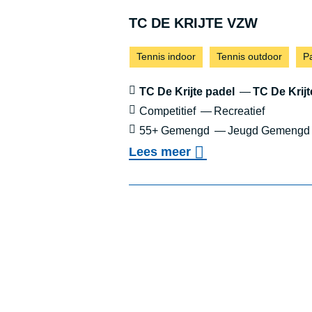
n
TC DE KRIJ­TE VZW
i
Sporten:
Tennis indoor
Tennis outdoor
P
s
v
Locaties:
TC De Krijte padel
TC De Krijt
e
Sportniveau:
Competitief
Recreatief
l
Leeftijd:
55+ Gemengd
Jeugd Gemeng
d
o
Lees meer
e
v
n
e
r
T
C
D
E