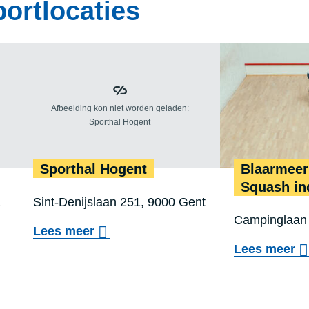
portlocaties
Sport­hal Hogent
Blaar­meer
Squash in
Locatie
1
Sint-Denijslaan 251, 9000 Gent
Locatie
Campinglaan 
:
o
Lees meer
:
o
Lees meer
v
v
e
ostakker
Sporthal Hogent
e
r