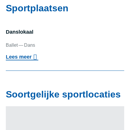
Sportplaatsen
Danslo­kaal
Ballet
Dans
o
Lees meer
v
Danslokaal
e
r
Soortgelijke sportlocaties
D
a
n
s