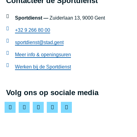
Contacteer de Sportdienst
blok
a
l
instellingen
Sportdienst —
Zuiderlaan 13, 9000 Gent
H
+32 9 266 80 00
e
sportdienst@stad.gent
k
e
Meer info & openingsuren
r
Werken bij de Sportdienst
s
Volg ons op sociale media
F
I
T
L
Y
a
n
w
i
o
c
s
i
n
u