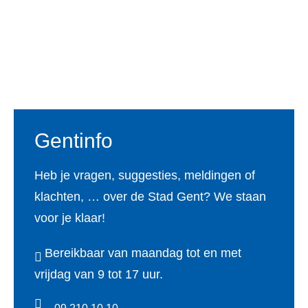
e
t
t
k
T
b
a
t
e
u
o
g
e
d
b
Footer
o
r
r
I
e
k
a
n
m
Gentinfo
Heb je vragen, suggesties, meldingen of
klachten, … over de Stad Gent? We staan
voor je klaar!
Bereikbaar van maandag tot en met
vrijdag van 9 tot 17 uur.