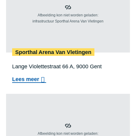
l
o
k
a
a
l
Sport­hal Are­na Van Vle­tin­gen
Locatie
Lange Violettestraat 66 A, 9000 Gent
:
o
Lees meer
v
e
r
S
p