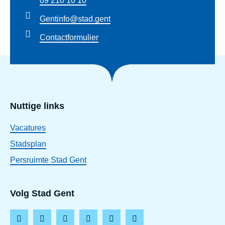
09 210 10 10
Gentinfo@stad.gent
Contactformulier
Nuttige links
Vacatures
Stadsplan
Persruimte Stad Gent
Volg Stad Gent
F
I
L
T
Y
T