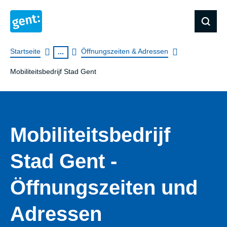
Breadcrumb
Startseite
Öffnungszeiten & Adressen
...
Mobiliteitsbedrijf Stad Gent
Mobiliteitsbedrijf
Stad Gent -
Öffnungszeiten und
Adressen