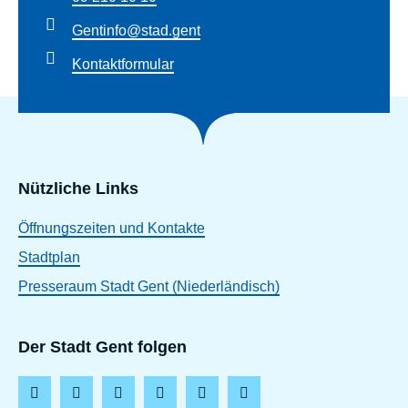
Gentinfo@stad.gent
Kontaktformular
Nützliche Links
Öffnungszeiten und Kontakte
Stadtplan
Presseraum Stadt Gent (Niederländisch)
Der Stadt Gent folgen
F
I
L
T
Y
T