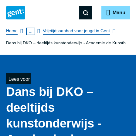
Menu
Breadcrumb
Home
Vrijetijdsaanbod voor jeugd in Gent
...
Dans bij DKO – deeltijds kunstonderwijs - Academie de Kunstbrug Gent
Lees voor
Dans bij DKO –
deeltijds
kunstonderwijs -