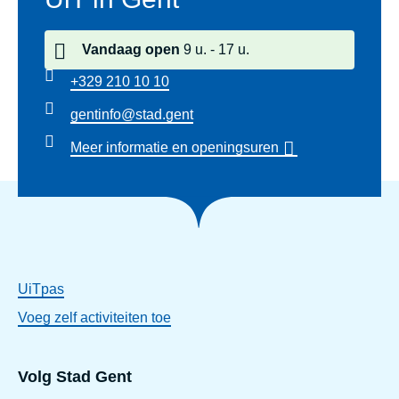
Vandaag
open
9 u.
17 u.
+329 210 10 10
gentinfo@stad.gent
Meer informatie en openingsuren
UiTpas
Voeg zelf activiteiten toe
Volg Stad Gent