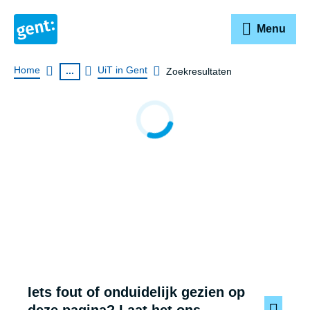
Menu
Breadcrumb
Home
UiT in Gent
...
Zoekresultaten
Zoekresultaten
laden...
Iets fout of onduidelijk gezien op