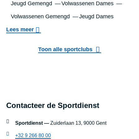
Jeugd Gemengd
Volwassenen Dames
Volwassenen Gemengd
Jeugd Dames
o
Lees meer
v
RAMPZALIG
e
Toon alle sportclubs
r
R
A
M
Footer
P
Contacteer de Sportdienst
Z
blok
A
instellingen
Sportdienst —
Zuiderlaan 13, 9000 Gent
L
+32 9 266 80 00
I