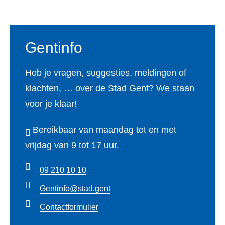
k
a
n
m
Gentinfo
Heb je vragen, suggesties, meldingen of
klachten, … over de Stad Gent? We staan
voor je klaar!
Bereikbaar van maandag tot en met
vrijdag van 9 tot 17 uur.
09 210 10 10
Gentinfo@stad.gent
Contactformulier