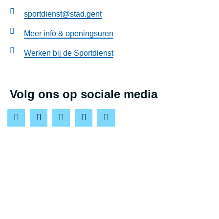
sportdienst@stad.gent
G
Meer info & openingsuren
Werken bij de Sportdienst
Volg ons op sociale media
F
I
T
L
Y
a
n
w
i
o
c
s
i
n
u
e
t
t
k
T
b
a
t
e
u
o
g
e
d
b
Footer
o
r
r
I
e