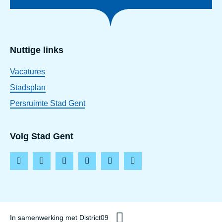
Nuttige links
Vacatures
Stadsplan
Persruimte Stad Gent
Volg Stad Gent
F
I
L
T
Y
T
a
n
i
i
o
h
c
s
n
k
u
r
e
t
k
T
t
e
In samenwerking met District09