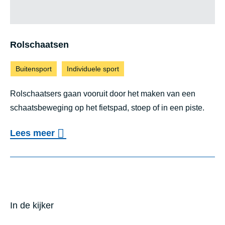
Rol­schaat­sen
Buitensport
Individuele sport
Rolschaatsers gaan vooruit door het maken van een
schaatsbeweging op het fietspad, stoep of in een piste.
o
Lees meer
v
Rolschaatsen
e
r
R
In de kijker
o