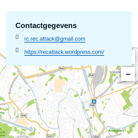
l
s
c
Contactgegevens
h
Email
rc.rec.attack@gmail.com
a
adres
a
Website
https://recattack.wordpress.com/
:
:
t
s
e
n