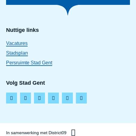
Nuttige links
Vacatures
Stadsplan
Persruimte Stad Gent
Volg Stad Gent
F
I
L
T
Y
T
a
n
i
i
o
h
c
s
n
k
u
r
e
t
k
t
t
e
In samenwerking met District09
b
a
e
o
u
a