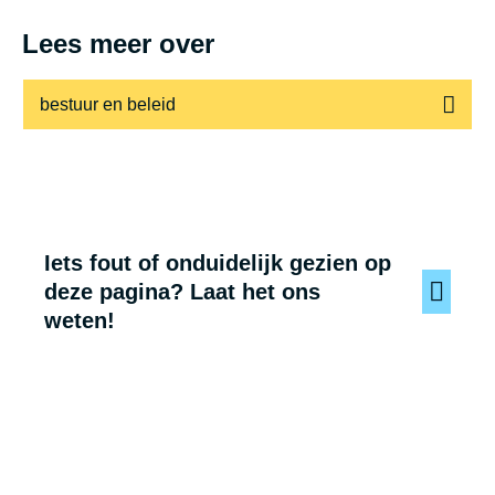
Lees meer over
bestuur en beleid
Iets fout of onduidelijk gezien op
deze pagina? Laat het ons
weten!
Voet