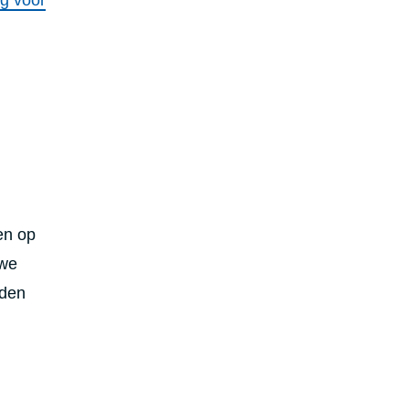
en op
uwe
uden