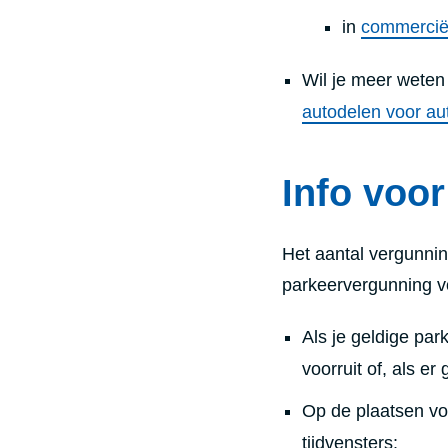
in
commerciël
Wil je meer wete
autodelen voor au
Info voo
Het aantal vergunnin
parkeervergunning vo
Als je geldige pa
voorruit of, als er
Op de plaatsen v
tijdvensters: