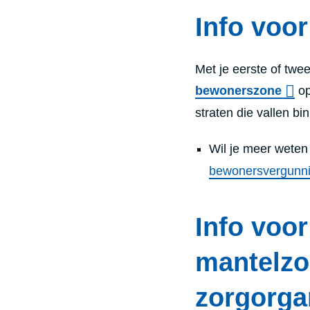
Info voo
Met je eerste of tw
bewonerszone
op
straten die vallen b
Wil je meer wete
bewonersvergunn
Info voor
mantelzo
zorgorga