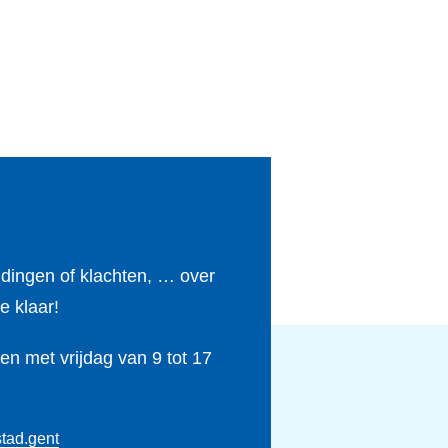
ldingen of klachten, … over
e klaar!
n met vrijdag van 9 tot 17
tad.gent