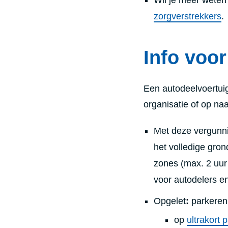
zorgverstrekkers
.
Info voor
Een autodeelvoertui
organisatie of op na
Met deze vergunnin
het volledige gro
zones (max. 2 uur
voor autodelers e
Opgelet
:
parkeren
op
ultrakort 