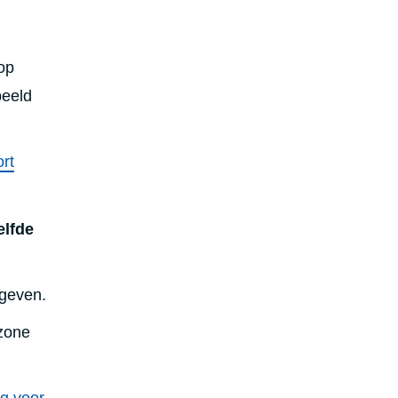
op
beeld
ort
elfde
 geven.
zone
g voor