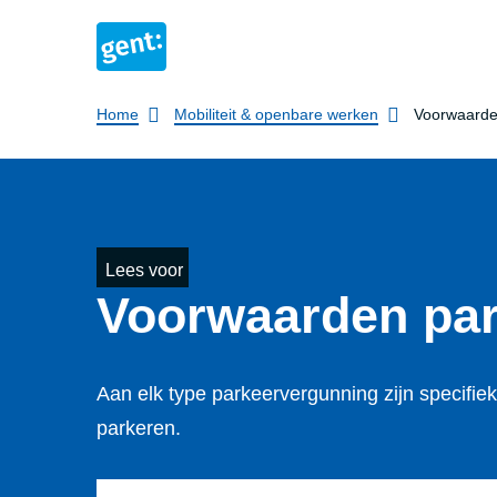
Breadcrumb
Home
Mobiliteit & openbare werken
Voorwaarde
Lees voor
Voorwaarden par­k
Aan elk type parkeervergunning zijn specifi
parkeren.