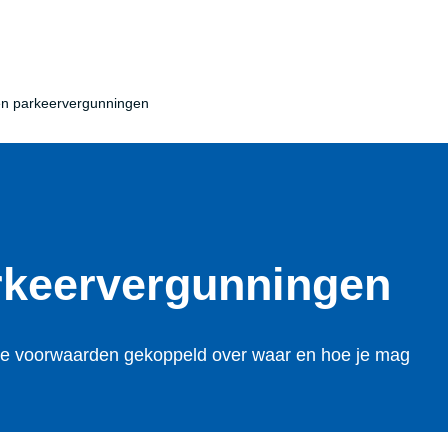
n parkeervergunningen
eer­ver­gun­nin­gen
eke voorwaarden gekoppeld over waar en hoe je mag