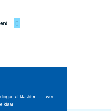
ten!
ldingen of klachten, … over
e klaar!