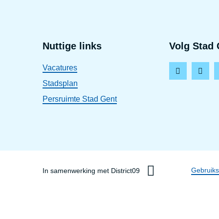
Voet
Nuttige links
Volg Stad 
Vacatures
F
I
Stadsplan
a
n
Persruimte Stad Gent
c
s
e
t
b
a
o
g
o
r
Dis
Gebruik
In samenwerking met District09
k
a
m
lin