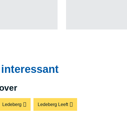
interessant
over
Ledeberg
Ledeberg Leeft