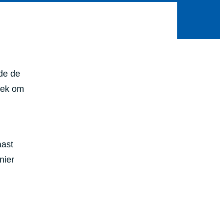
de de
plek om
aast
nier