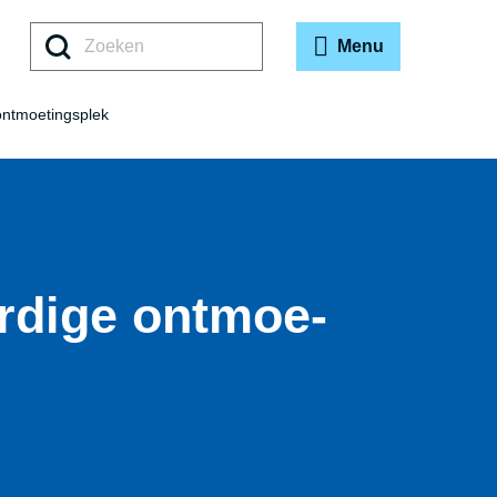
Zoeken
Menu
ontmoetingsplek
rdige ont­moe­