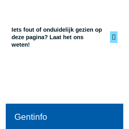
Iets fout of onduidelijk gezien op
deze pagina? Laat het ons
weten!
Voet
Gentinfo