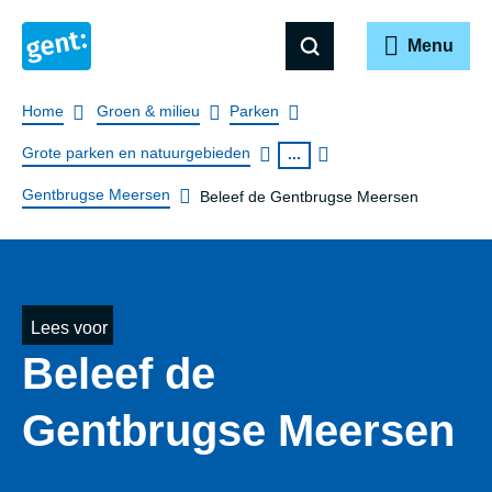
Menu
Breadcrumb
Home
Groen & milieu
Parken
Grote parken en natuurgebieden
...
Gentbrugse Meersen
Beleef de Gentbrugse Meersen
Lees voor
Beleef de
Gentbrugse Meersen