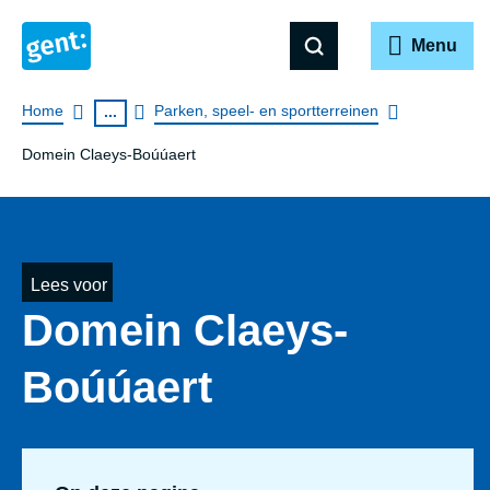
Menu
Breadcrumb
Home
Parken, speel- en sportterreinen
...
Domein Claeys-Boúúaert
Lees voor
Domein Claeys-
Boúúaert