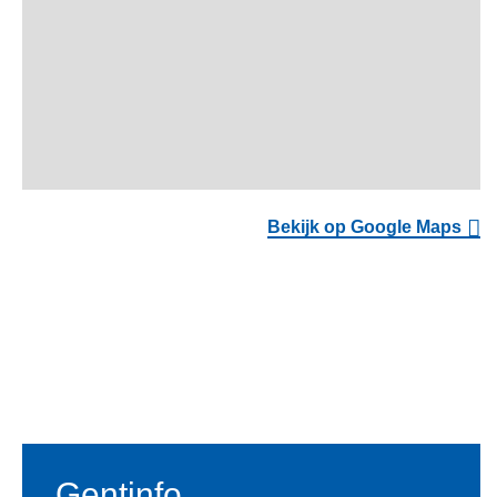
Bekijk op Google Maps
Voet
Gentinfo